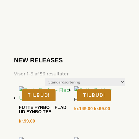
NEW RELEASES
Viser 1–9 af 56 resultater
TILBUD!
TILBUD!
FUTTE SOKKER
FUTTE FYNBO – FLAD
Den
Den
kr.
149.00
kr.
99.00
UD FYNBO TEE
oprindelige
aktuelle
kr.
99.00
pris
pris
var:
er: