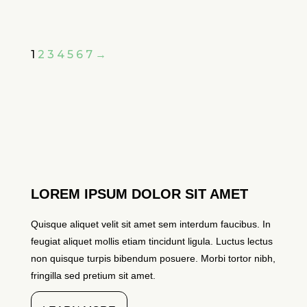
oprindelige
aktuelle
pris
pris
var:
er:
1
2
3
4
5
6
7
→
kr.119.00.
kr.79.00.
LOREM IPSUM DOLOR SIT AMET
Quisque aliquet velit sit amet sem interdum faucibus. In
feugiat aliquet mollis etiam tincidunt ligula. Luctus lectus
non quisque turpis bibendum posuere. Morbi tortor nibh,
fringilla sed pretium sit amet.