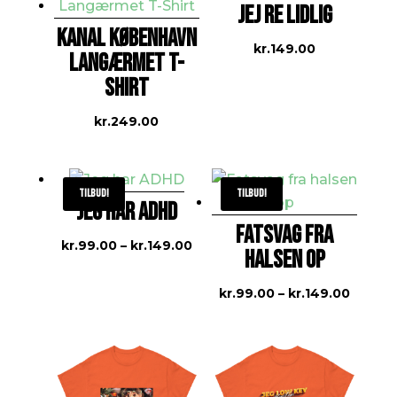
JEJ RE LIDLIG
KANAL KØBENHAVN
kr.
149.00
LANGÆRMET T-
SHIRT
kr.
249.00
Tilbud!
Tilbud!
JEG HAR ADHD
FATSVAG FRA
Prisinterval:
kr.
99.00
–
kr.
149.00
HALSEN OP
kr.99.00
til
Prisint
kr.
99.00
–
kr.
149.00
kr.149.00
kr.99.
til
kr.149