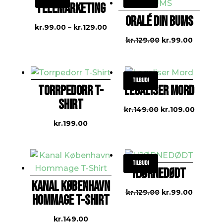
TELEMARKETING
ORALÉ DIN BUMS
Prisinterval:
kr.
99.00
–
kr.
129.00
kr.99.00
Den
Den
kr.
129.00
kr.
99.00
til
oprindelige
aktuell
kr.129.00
pris
pris
var:
er:
Tilbud!
TORRPEDORR T-
LEGALISER MORD
kr.129.00.
kr.99.00
SHIRT
Den
Den
kr.
149.00
kr.
109.00
oprindelige
aktuell
kr.
199.00
pris
pris
var:
er:
kr.149.00.
kr.109.
Tilbud!
HJØRNEDØDT
KANAL KØBENHAVN
Den
Den
kr.
129.00
kr.
99.00
HOMMAGE T-SHIRT
oprindelige
aktuell
pris
pris
kr.
149.00