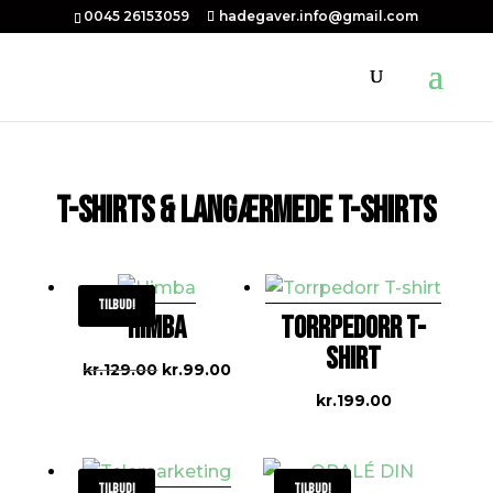
0045 26153059
hadegaver.info@gmail.com
T-SHIRTS & LANGÆRMEDE T-SHIRTS
Tilbud!
HIMBA
TORRPEDORR T-
SHIRT
Den
Den
kr.
129.00
kr.
99.00
oprindelige
aktuelle
kr.
199.00
pris
pris
var:
er:
kr.129.00.
kr.99.00.
Tilbud!
Tilbud!