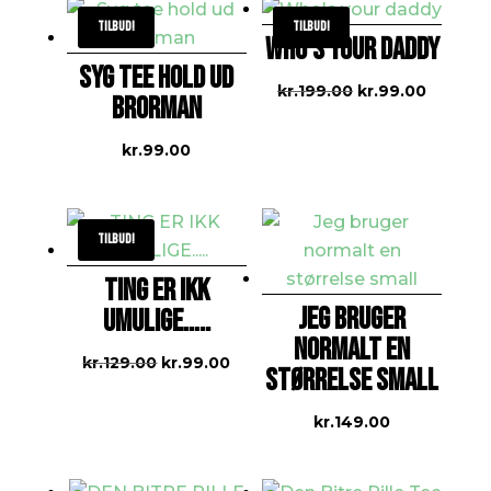
Tilbud!
Tilbud!
WHO’S YOUR DADDY
SYG TEE HOLD UD
Den
Den
kr.
199.00
kr.
99.00
BRORMAN
oprindelige
aktuell
pris
pris
kr.
99.00
var:
er:
kr.199.00.
kr.99.00
Tilbud!
TING ER IKK
JEG BRUGER
UMULIGE…..
NORMALT EN
Den
Den
kr.
129.00
kr.
99.00
STØRRELSE SMALL
oprindelige
aktuelle
pris
pris
kr.
149.00
var:
er:
kr.129.00.
kr.99.00.