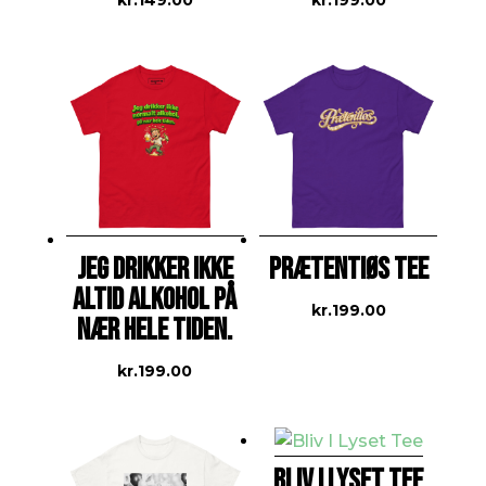
kr.
149.00
kr.
199.00
JEG DRIKKER IKKE
PRÆTENTIØS TEE
ALTID ALKOHOL PÅ
kr.
199.00
NÆR HELE TIDEN.
kr.
199.00
BLIV I LYSET TEE