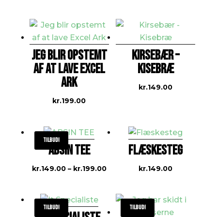
JEG BLIR OPSTEMT
KIRSEBÆR –
AF AT LAVE EXCEL
KISEBRÆ
ARK
kr.
149.00
kr.
199.00
Tilbud!
ABSIN TEE
FLÆSKESTEG
Prisinterval:
kr.
149.00
–
kr.
199.00
kr.
149.00
kr.149.00
til
kr.199.00
Tilbud!
Tilbud!