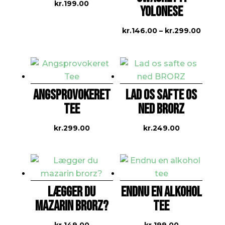
kr.
199.00
YOLONESE
Prisint
kr.
146.00
–
kr.
299.00
kr.146
til
kr.299
ANGSPROVOKERET
LAD OS SAFTE OS
TEE
NED BRORZ
kr.
299.00
kr.
249.00
LÆGGER DU
ENDNU EN ALKOHOL
MAZARIN BRORZ?
TEE