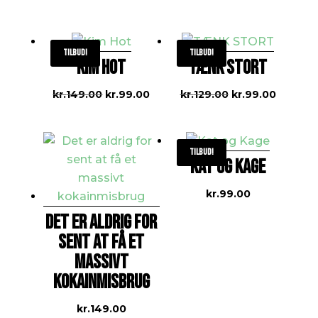
var:
er:
kr.129.00.
kr.99.00
Tilbud!
Tilbud!
KIM HOT
TÆNK STORT
Den
Den
Den
Den
kr.
149.00
kr.
99.00
kr.
129.00
kr.
99.00
oprindelige
aktuelle
oprindelige
aktuell
pris
pris
pris
pris
var:
er:
var:
er:
Tilbud!
KAT OG KAGE
kr.149.00.
kr.99.00.
kr.129.00.
kr.99.00
kr.
99.00
DET ER ALDRIG FOR
SENT AT FÅ ET
MASSIVT
KOKAINMISBRUG
kr.
149.00