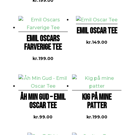
kr.
199.00
til
kr.309
EMIL OSCAR TEE
EMIL OSCARS
kr.
149.00
FARVERIGE TEE
kr.
199.00
ÅH MIN GUD – EMIL
KIG PÅ MINE
OSCAR TEE
PATTER
kr.
99.00
kr.
199.00