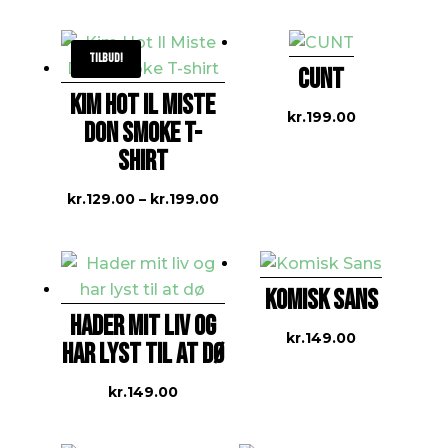
Tilbud!
CUNT
KIM HOT IL MISTE
kr.
199.00
DON SMOKE T-
SHIRT
Prisinterval:
kr.
129.00
–
kr.
199.00
kr.129.00
til
kr.199.00
KOMISK SANS
HADER MIT LIV OG
kr.
149.00
HAR LYST TIL AT DØ
kr.
149.00