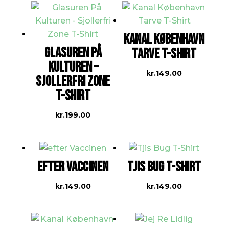
pris
pris
var:
er:
kr.249.00.
kr.199.
KANAL KØBENHAVN
GLASUREN PÅ
TARVE T-SHIRT
KULTUREN –
kr.
149.00
SJOLLERFRI ZONE
T-SHIRT
kr.
199.00
EFTER VACCINEN
TJIS BUG T-SHIRT
kr.
149.00
kr.
149.00