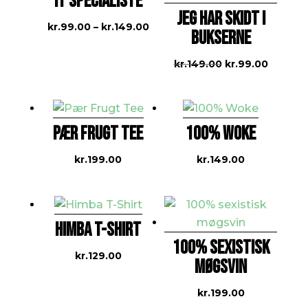
IT SPECIALISTE
JEG HAR SKIDT I
Prisinterval:
kr.
99.00
–
kr.
149.00
BUKSERNE
kr.99.00
til
Den
Den
kr.
149.00
kr.
99.00
kr.149.00
oprindelige
aktuell
pris
pris
var:
er:
PÆR FRUGT TEE
100% WOKE
kr.149.00.
kr.99.0
kr.
199.00
kr.
149.00
HIMBA T-SHIRT
100% SEXISTISK
kr.
129.00
MØGSVIN
kr.
199.00