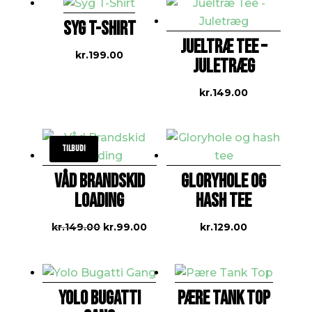
SYG T-SHIRT
JUELTRÆ TEE –
kr.
199.00
JULETRÆG
kr.
149.00
Tilbud!
VÅD BRANDSKID
GLORYHOLE OG
LOADING
HASH TEE
Den
Den
kr.
149.00
kr.
99.00
kr.
129.00
oprindelige
aktuelle
pris
pris
var:
er:
YOLO BUGATTI
PÆRE TANK TOP
kr.149.00.
kr.99.00.