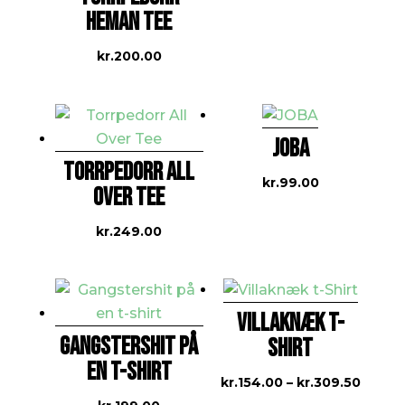
HEMAN TEE
kr.
200.00
JOBA
TORRPEDORR ALL
kr.
99.00
OVER TEE
kr.
249.00
VILLAKNÆK T-
GANGSTERSHIT PÅ
SHIRT
EN T-SHIRT
Prisint
kr.
154.00
–
kr.
309.50
kr.154