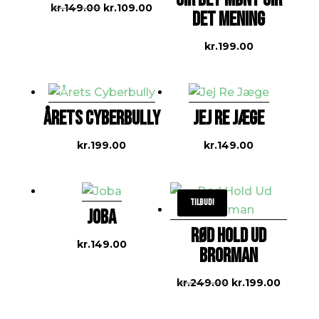
Den
Den
kr.
149.00
kr.
109.00
DET MENING
oprindelige
aktuelle
pris
pris
kr.
199.00
var:
er:
kr.149.00.
kr.109.00.
ÅRETS CYBERBULLY
JEJ RE JÆGE
kr.
199.00
kr.
149.00
Tilbud!
JOBA
RØD HOLD UD
kr.
149.00
BRORMAN
Den
Den
kr.
249.00
kr.
199.00
oprindelige
aktuel