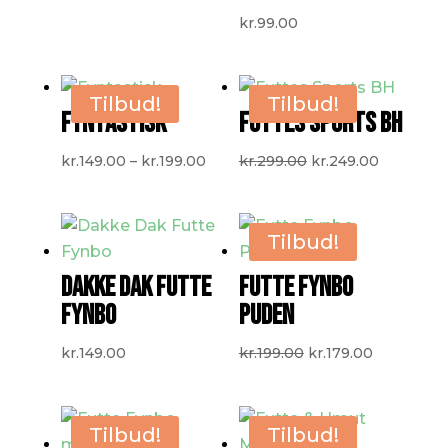
kr.
99.00
Tilbud!
Tilbud!
FYNTASTISK
FUTTES SPORTS BH
Prisinterval:
Den
Den
kr.
149.00
–
kr.
199.00
kr.
299.00
kr.
249.00
kr.149.00
oprindelige
aktuelle
til
pris
pris
kr.199.00
var:
er:
Tilbud!
kr.299.00.
kr.249.00
DAKKE DAK FUTTE
FUTTE FYNBO
FYNBO
PUDEN
Den
Den
kr.
149.00
kr.
199.00
kr.
179.00
oprindelige
aktuelle
pris
pris
var:
er:
Tilbud!
Tilbud!