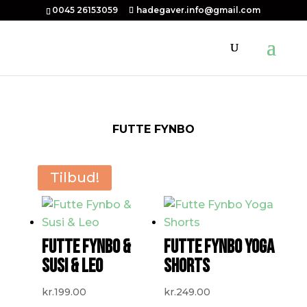
0045 26153059
hadegaver.info@gmail.com
FUTTE FYNBO
Tilbud!
FUTTE FYNBO &
FUTTE FYNBO YOGA
SUSI & LEO
SHORTS
kr.
199.00
kr.
249.00