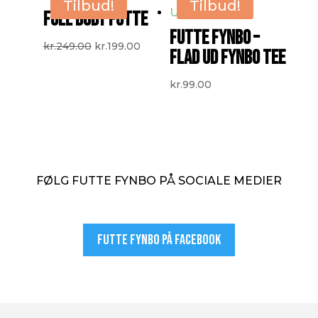
var:
er:
var:
er:
Tilbud!
Tilbud!
FULL BODY FUTTE
kr.119.00.
kr.79.00.
kr.149.00.
kr.99.00.
FUTTE FYNBO –
Den
Den
kr.
249.00
kr.
199.00
FLAD UD FYNBO TEE
oprindelige
aktuelle
pris
pris
kr.
99.00
var:
er:
kr.249.00.
kr.199.00.
FØLG FUTTE FYNBO PÅ SOCIALE MEDIER
Futte Fynbo på facebook