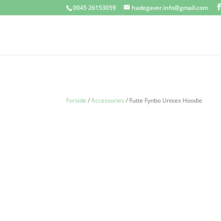
0045 26153059
hadegaver.info@gmail.com
Forside
/
Accessories
/ Futte Fynbo Unisex Hoodie