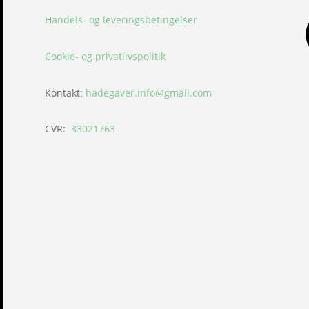
Handels- og leveringsbetingelser
Cookie- og privatlivspolitik
Kontakt:
hadegaver.info@gmail.com
CVR:
33021763