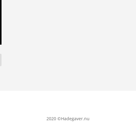
2020
©Hadegaver.nu