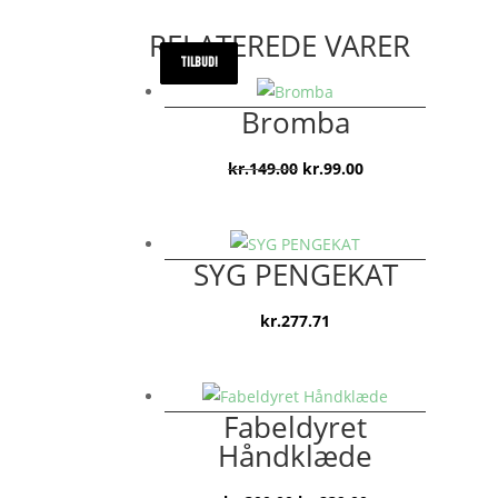
RELATEREDE VARER
TILBUD!
TILBUD!
TILBUD!
Bromba
Den
Den
kr.
149.00
kr.
99.00
oprindelige
aktuelle
pris
pris
var:
er:
SYG PENGEKAT
kr.149.00.
kr.99.00.
kr.
277.71
Fabeldyret
Håndklæde