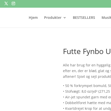
Hjem
Produkter
BESTSELLERS
Musik
Futte Fynbo 
Alle har brug for en hyggelig
efter en, der er blød, glat og 
aftener! Sjovt og sejt produk
• 50 % forkrympet bomuld, 5
• Stofvægt: 8,0 oz/yd² (271,25
• Air-jet spundet garn med en
• Dobbeltforet hætte med m
• Kvartdrejet krop for at un