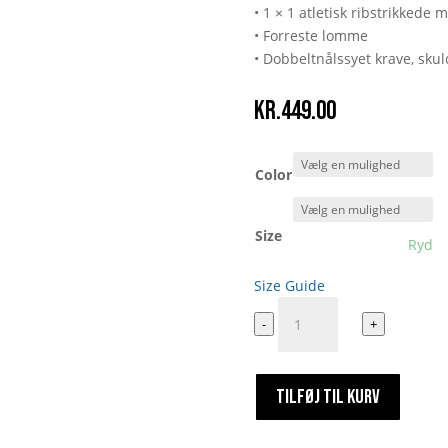
• 1 × 1 atletisk ribstrikked
• Forreste lomme
• Dobbeltnålssyet krave, sk
kr.
449.00
Color
Size
Ryd
Size Guide
Futte
-
+
Fynbo
Unisex
Hoodie
TILFØJ TIL KURV
antal