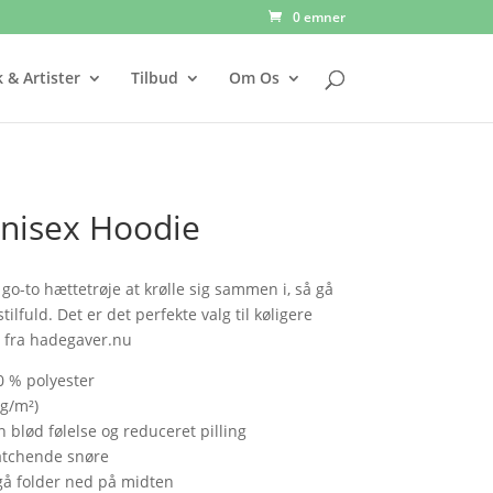
0 emner
 & Artister
Tilbud
Om Os
Unisex Hoodie
 go-to hættetrøje at krølle sig sammen i, så gå
stilfuld. Det er det perfekte valg til køligere
t fra hadegaver.nu
0 % polyester
 g/m²)
 blød følelse og reduceret pilling
atchende snøre
dgå folder ned på midten