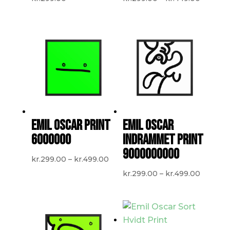
kr.299.
til
kr.449.
EMIL OSCAR PRINT
EMIL OSCAR
6000000
INDRAMMET PRINT
9000000000
Prisinterval:
kr.
299.00
–
kr.
499.00
kr.299.00
Prisinte
kr.
299.00
–
kr.
499.00
til
kr.299.
kr.499.00
til
kr.499.