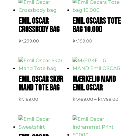
kr.599.0
EMIL OSCAR
EMIL OSCARS TOTE
CROSSBODY BAG
BAG 10.000
kr.
299.00
kr.
199.00
EMIL OSCAR SKØR
MÆRKELIG MAND
MAND TOTE BAG
EMIL OSCAR
Prisinte
kr.
199.00
kr.
499.00
–
kr.
799.00
kr.499.
til
kr.799.