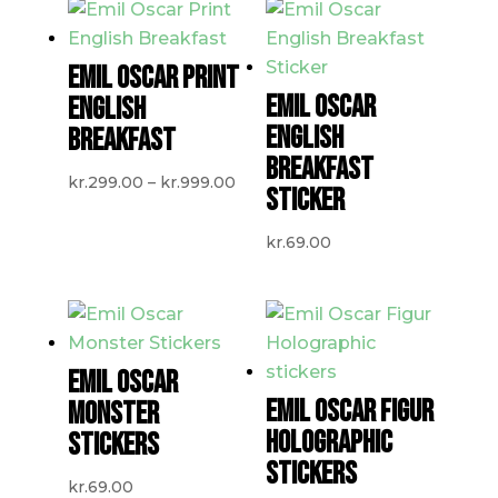
EMIL OSCAR PRINT
EMIL OSCAR
ENGLISH
ENGLISH
BREAKFAST
BREAKFAST
Prisinterval:
kr.
299.00
–
kr.
999.00
STICKER
kr.299.00
til
kr.
69.00
kr.999.00
EMIL OSCAR
EMIL OSCAR FIGUR
MONSTER
HOLOGRAPHIC
STICKERS
STICKERS
kr.
69.00