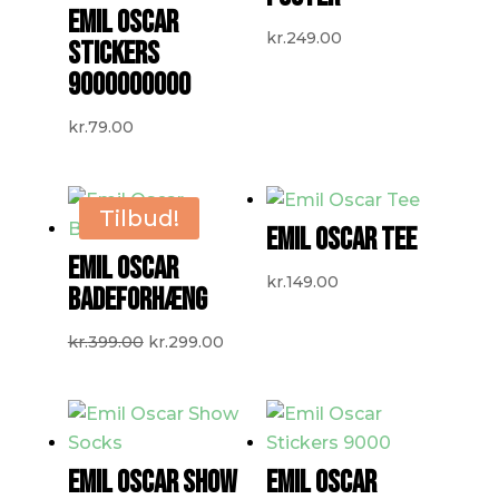
EMIL OSCAR
kr.
249.00
STICKERS
9000000000
kr.
79.00
Tilbud!
EMIL OSCAR TEE
EMIL OSCAR
kr.
149.00
BADEFORHÆNG
Den
Den
kr.
399.00
kr.
299.00
oprindelige
aktuelle
pris
pris
var:
er:
kr.399.00.
kr.299.00.
EMIL OSCAR SHOW
EMIL OSCAR