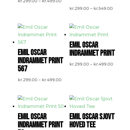
Prisinterval:
kr.
299.00
–
kr.
499.00
kr.299.00
Prisinte
kr.
299.00
–
kr.
549.00
til
kr.299.
kr.499.00
til
kr.549.0
EMIL OSCAR
EMIL OSCAR
INDRAMMET PRINT
INDRAMMET PRINT
Prisinte
kr.
299.00
–
kr.
499.00
567
kr.299.
til
Prisinterval:
kr.
299.00
–
kr.
499.00
kr.499.
kr.299.00
til
kr.499.00
EMIL OSCAR
EMIL OSCAR SJOVT
INDRAMMET PRINT
HOVED TEE