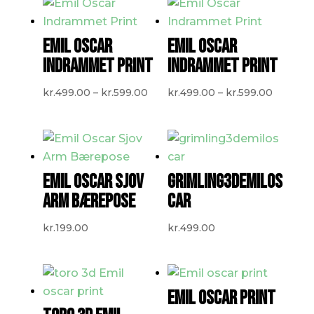
EMIL OSCAR
EMIL OSCAR
INDRAMMET PRINT
INDRAMMET PRINT
Prisinterval:
Prisinte
kr.
499.00
–
kr.
599.00
kr.
499.00
–
kr.
599.00
kr.499.00
kr.499.
til
til
kr.599.00
kr.599.0
EMIL OSCAR SJOV
GRIMLING3DEMILOS
ARM BÆREPOSE
CAR
kr.
199.00
kr.
499.00
EMIL OSCAR PRINT