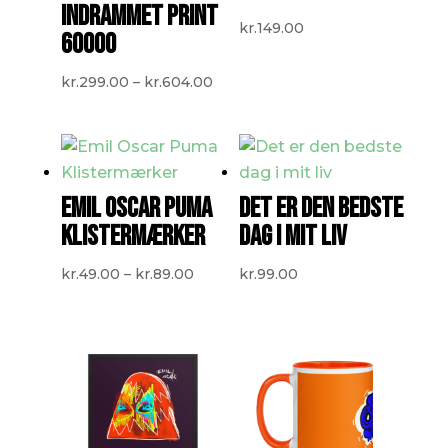
INDRAMMET PRINT
kr.
149.00
60000
Prisinterval:
kr.
299.00
–
kr.
604.00
kr.299.00
til
kr.604.00
EMIL OSCAR PUMA
DET ER DEN BEDSTE
KLISTERMÆRKER
DAG I MIT LIV
Prisinterval:
kr.
49.00
–
kr.
89.00
kr.
99.00
kr.49.00
til
kr.89.00