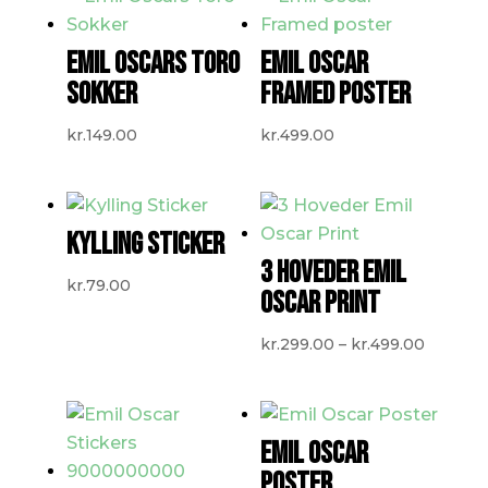
EMIL OSCARS TORO
EMIL OSCAR
SOKKER
FRAMED POSTER
kr.
149.00
kr.
499.00
KYLLING STICKER
3 HOVEDER EMIL
kr.
79.00
OSCAR PRINT
Prisinte
kr.
299.00
–
kr.
499.00
kr.299.
til
kr.499.
EMIL OSCAR
POSTER