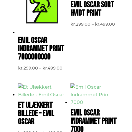
EMIL OSCAR SORT
HVIDT PRINT
Prisinte
kr.
299.00
–
kr.
499.00
kr.299.
EMIL OSCAR
til
INDRAMMET PRINT
kr.499.
7000000000
Prisinterval:
kr.
299.00
–
kr.
499.00
kr.299.00
til
kr.499.00
ET ULÆKKERT
EMIL OSCAR
BILLEDE – EMIL
INDRAMMET PRINT
OSCAR
7000