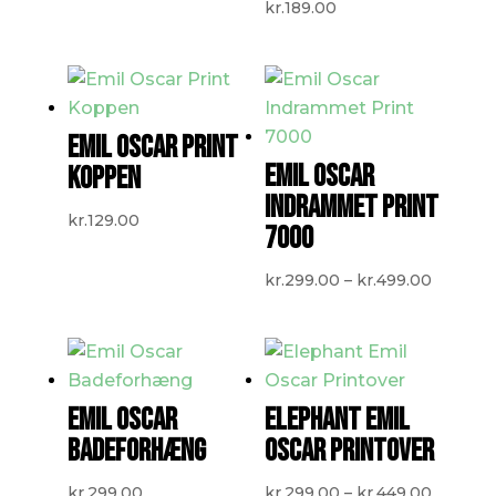
kr.
189.00
EMIL OSCAR PRINT
EMIL OSCAR
KOPPEN
INDRAMMET PRINT
kr.
129.00
7000
Prisinte
kr.
299.00
–
kr.
499.00
kr.299.
til
kr.499.
EMIL OSCAR
ELEPHANT EMIL
BADEFORHÆNG
OSCAR PRINTOVER
Prisinte
kr.
299.00
kr.
299.00
–
kr.
449.00