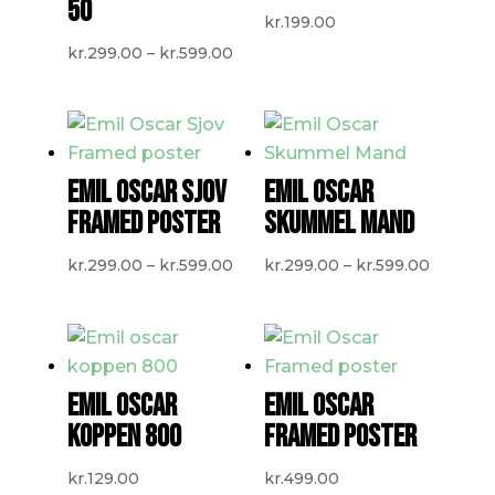
50
kr.
199.00
Prisinterval:
kr.
299.00
–
kr.
599.00
kr.299.00
til
kr.599.00
EMIL OSCAR SJOV
EMIL OSCAR
FRAMED POSTER
SKUMMEL MAND
Prisinterval:
Prisinte
kr.
299.00
–
kr.
599.00
kr.
299.00
–
kr.
599.00
kr.299.00
kr.299.
til
til
kr.599.00
kr.599.0
EMIL OSCAR
EMIL OSCAR
KOPPEN 800
FRAMED POSTER
kr.
129.00
kr.
499.00