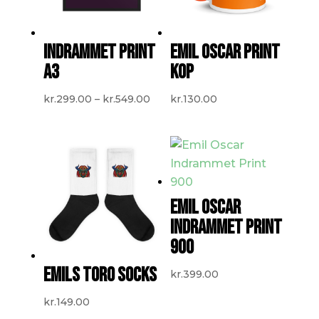
INDRAMMET PRINT
EMIL OSCAR PRINT
A3
KOP
Prisinterval:
kr.
299.00
–
kr.
549.00
kr.
130.00
kr.299.00
til
kr.549.00
EMIL OSCAR
INDRAMMET PRINT
900
EMILS TORO SOCKS
kr.
399.00
kr.
149.00