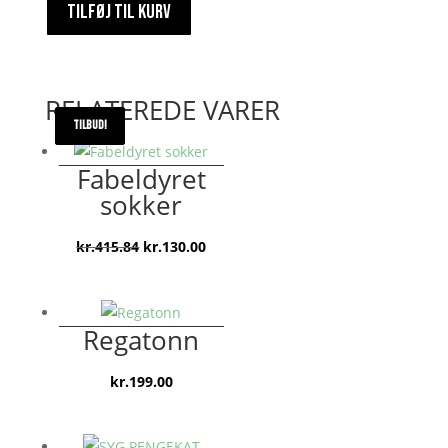
TILFØJ TIL KURV
antal
RELATEREDE VARER
TILBUD!
TILBUD!
Fabeldyret
sokker
Den
Den
kr.
415.84
kr.
130.00
oprindelige
aktuelle
pris
pris
var:
er:
Regatonn
kr.415.84.
kr.130.00.
kr.
199.00