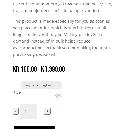
Placer hver af monteringskrogene 1 tomme (2,5 cm)
fra rammehjørnerne, når de hænger vandret.
This product is made especially for you as soon as
you place an order, which is why it takes us a bit
longer to deliver it to you. Making products on
demand instead of in bulk helps reduce
overproduction, so thank you for making thoughtful
purchasing decisions!
Prisinterval:
kr.
199.00
–
kr.
399.00
kr.199.00
til
kr.399.00
Size
Ryd
Emil
-
+
Oscar
Indrammet
Print