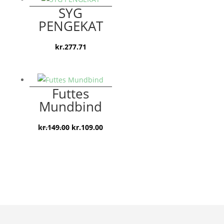
SYG
PENGEKAT
kr.
277.71
Futtes
Mundbind
Den
Den
kr.
149.00
kr.
109.00
oprindelige
aktuelle
pris
pris
var:
er:
kr.149.00.
kr.109.00.