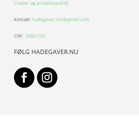
Cookie- og privatlivspolitik
Kontakt:
hadegaver.info@gmail.com
CVR:
33021763
FØLG HADEGAVER.NU