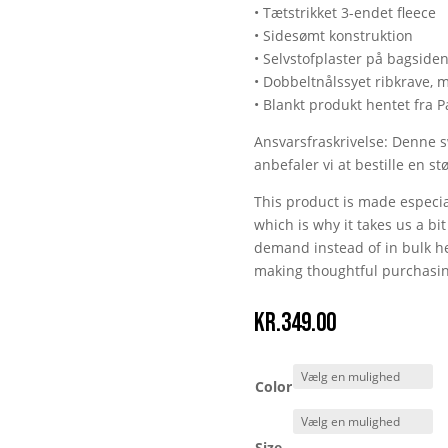
• Tætstrikket 3-endet fleece
• Sidesømt konstruktion
• Selvstofplaster på bagside
• Dobbeltnålssyet ribkrave,
• Blankt produkt hentet fra P
Ansvarsfraskrivelse: Denne sw
anbefaler vi at bestille en s
This product is made especia
which is why it takes us a bi
demand instead of in bulk he
making thoughtful purchasin
kr.
349.00
Color
Size