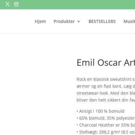
Hjem
Produkter
BESTSELLERS
Musik
Emil Oscar Ar
Rock en klassisk sweatshirt-
ærmer og en flad kant. Læg d
streetwear-look. Med den bl
bliver den helt sikkert din 
• Ansigt i 100 % bomuld
• 65% bomuld, 35% polyester
• Charcoal Heather er 55% b
• Stofvægt: 288,2 g/m² (8,5 oz/