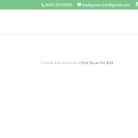
0045 26153059
hadegaver.info@gmail.com
Forside
/
Accessories
/ Emil Oscar Art #24