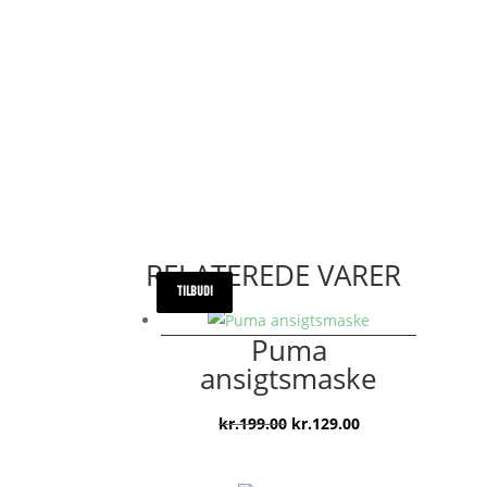
RELATEREDE VARER
TILBUD!
TILBUD!
TILBUD!
Puma
ansigtsmaske
Den
Den
kr.
199.00
kr.
129.00
oprindelige
aktuelle
pris
pris