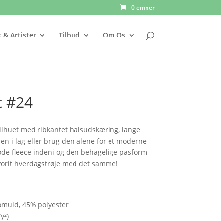
0 emner
 & Artister
Tilbud
Om Os
t #24
silhuet med ribkantet halsudskæring, lange
en i lag eller brug den alene for et moderne
øde fleece indeni og den behagelige pasform
favorit hverdagstrøje med det samme!
omuld, 45% polyester
y²)