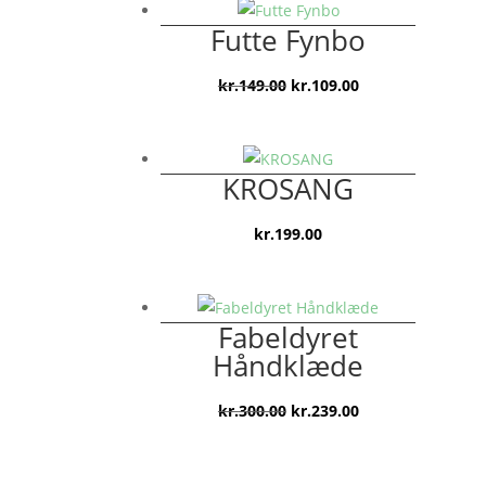
var:
er:
Futte Fynbo
kr.199.00.
kr.129.00.
Den
Den
kr.
149.00
kr.
109.00
oprindelige
aktuelle
pris
pris
var:
er:
KROSANG
kr.149.00.
kr.109.00.
kr.
199.00
Fabeldyret
Håndklæde
Den
Den
kr.
300.00
kr.
239.00
oprindelige
aktuelle
pris
pris