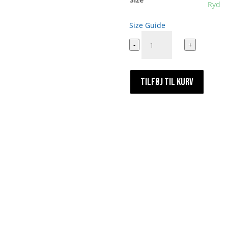
Ryd
Size Guide
Emil
-
+
Oscar
Art
#24
TILFØJ TIL KURV
antal