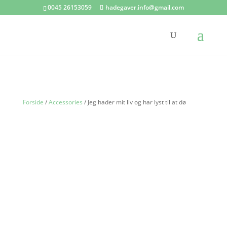
0045 26153059
hadegaver.info@gmail.com
Forside
/
Accessories
/ Jeg hader mit liv og har lyst til at dø