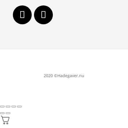
2020
©Hadegaver.nu