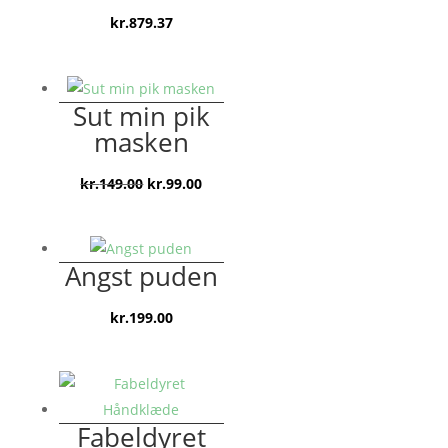
kr.
879.37
Sut min pik
masken
Den
Den
kr.
149.00
kr.
99.00
oprindelige
aktuelle
pris
pris
var:
er:
Angst puden
kr.149.00.
kr.99.00.
kr.
199.00
Fabeldyret