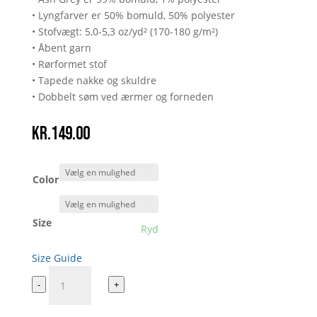
• Lyngfarver er 50% bomuld, 50% polyester
• Stofvægt: 5,0-5,3 oz/yd² (170-180 g/m²)
• Åbent garn
• Rørformet stof
• Tapede nakke og skuldre
• Dobbelt søm ved ærmer og forneden
kr.
149.00
Color
Size
Ryd
Size Guide
Jeg
-
+
hader
mit