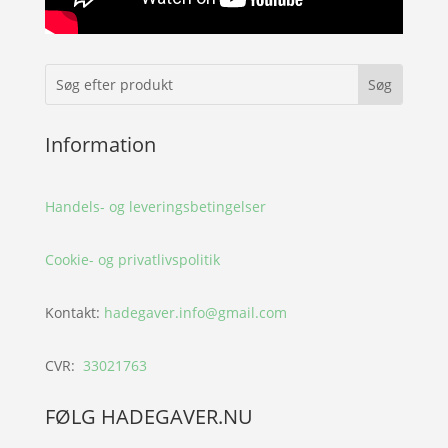
Information
Handels- og leveringsbetingelser
Cookie- og privatlivspolitik
Kontakt:
hadegaver.info@gmail.com
CVR:
33021763
FØLG HADEGAVER.NU