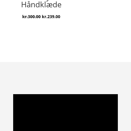
Håndklæde
Den
Den
kr.
300.00
kr.
239.00
oprindelige
aktuelle
pris
pris
var:
er:
kr.300.00.
kr.239.00.