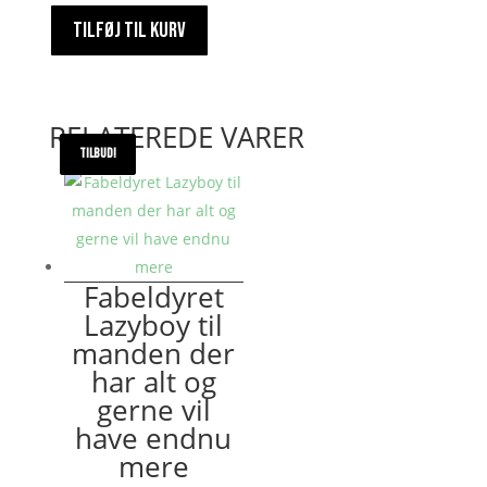
liv
TILFØJ TIL KURV
og
har
lyst
til
RELATEREDE VARER
at
TILBUD!
TILBUD!
dø
antal
Fabeldyret
Lazyboy til
manden der
har alt og
gerne vil
have endnu
mere