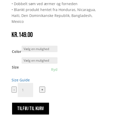
• Dobbelt søm ved ærmer og forneden
• Blankt produkt hentet fra Honduras, Nicaragua,
Haiti, Den Dominikanske Republik, Bangladesh,
Mexico
kr.
149.00
Color
Size
Ryd
Size Guide
Morten
-
+
Humme
antal
TILFØJ TIL KURV