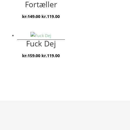
Fortæller
Den
Den
kr.
149.00
kr.
119.00
oprindelige
aktuelle
pris
pris
var:
er:
Fuck Dej
kr.149.00.
kr.119.00.
Den
Den
kr.
159.00
kr.
119.00
oprindelige
aktuelle
pris
pris
var:
er:
kr.159.00.
kr.119.00.