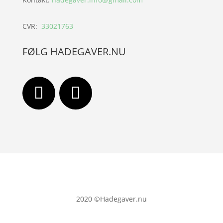
CVR:
33021763
FØLG HADEGAVER.NU
2020
©Hadegaver.nu