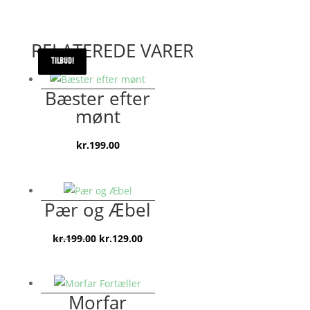
RELATEREDE VARER
TILBUD!
TILBUD!
TILBUD!
Bæster efter
mønt
kr.
199.00
Pær og Æbel
Den
Den
kr.
199.00
kr.
129.00
oprindelige
aktuelle
pris
pris
var:
er:
Morfar
kr.199.00.
kr.129.00.