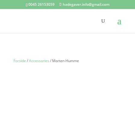
0045 26153059
hadegaver.info@gmail.com
Forside
/
Accessories
/ Morten Humme