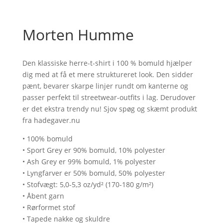
Morten Humme
Den klassiske herre-t-shirt i 100 % bomuld hjælper
dig med at få et mere struktureret look. Den sidder
pænt, bevarer skarpe linjer rundt om kanterne og
passer perfekt til streetwear-outfits i lag. Derudover
er det ekstra trendy nu! Sjov spøg og skæmt produkt
fra hadegaver.nu
• 100% bomuld
• Sport Grey er 90% bomuld, 10% polyester
• Ash Grey er 99% bomuld, 1% polyester
• Lyngfarver er 50% bomuld, 50% polyester
• Stofvægt: 5,0-5,3 oz/yd² (170-180 g/m²)
• Åbent garn
• Rørformet stof
• Tapede nakke og skuldre