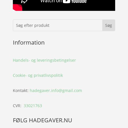
Information
Handels- og leveringsbetingelser
Cookie- og privatlivspolitik
Kontakt:
hadegaver.info@gmail.com
CVR:
33021763
FØLG HADEGAVER.NU