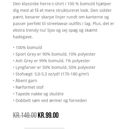
Den klassiske herre-t-shirt i 100 % bomuld hjælper
dig med at få et mere struktureret look. Den sidder
pænt, bevarer skarpe linjer rundt om kanterne og
passer perfekt til streetwear-outfits i lag. Plus, det er
ekstra trendy nu! Sjov og sej spøg og skæmt
hadegave.
• 100% bomuld
• Sport Grey er 90% bomuld, 10% polyester
• Ash Grey er 99% bomuld, 1% polyester
• Lyngfarver er 50% bomuld, 50% polyester
• Stofvægt: 5,0-5,3 oz/yd² (170-180 g/m²)
• Åbent garn
• Rørformet stof
• Tapede nakke og skuldre
• Dobbelt søm ved ærmer og forneden
Den
Den
kr.
149.00
kr.
99.00
oprindelige
aktuelle
pris
pris