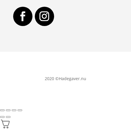
2020
©Hadegaver.nu