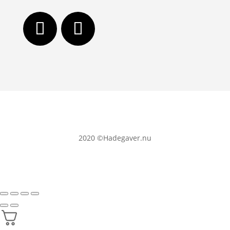
2020
©Hadegaver.nu