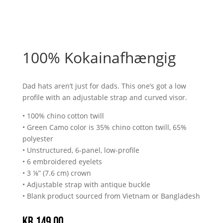
100% Kokainafhængig
Dad hats aren’t just for dads. This one’s got a low
profile with an adjustable strap and curved visor.
• 100% chino cotton twill
• Green Camo color is 35% chino cotton twill, 65%
polyester
• Unstructured, 6-panel, low-profile
• 6 embroidered eyelets
• 3 ⅛” (7.6 cm) crown
• Adjustable strap with antique buckle
• Blank product sourced from Vietnam or Bangladesh
kr.
149.00