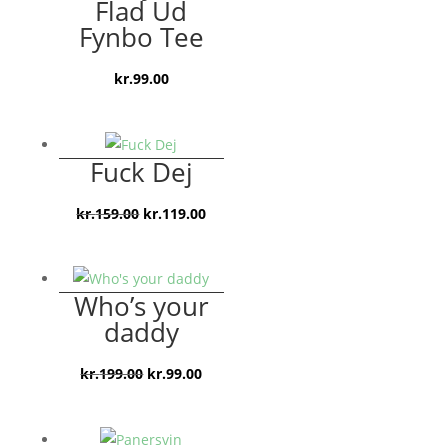
Flad Ud
Fynbo Tee
kr.
99.00
Fuck Dej
Den
Den
kr.
159.00
kr.
119.00
oprindelige
aktuelle
pris
pris
var:
er:
Who’s your
kr.159.00.
kr.119.00.
daddy
Den
Den
kr.
199.00
kr.
99.00
oprindelige
aktuelle
pris
pris