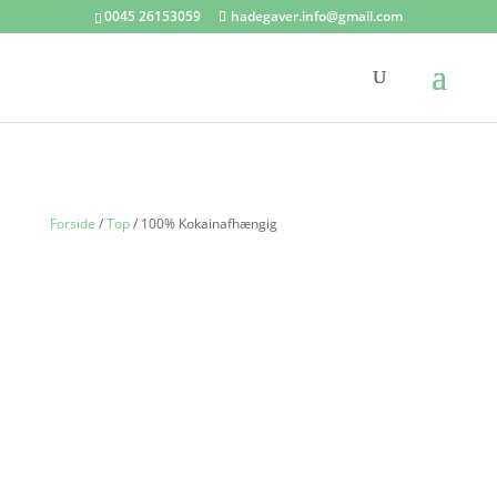
0045 26153059
hadegaver.info@gmail.com
Forside
/
Top
/ 100% Kokainafhængig