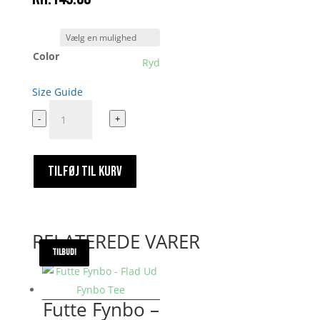
Color
Ryd
Size Guide
100%
-
+
Kokainafhængig
antal
TILFØJ TIL KURV
RELATEREDE VARER
TILBUD!
TILBUD!
TILBUD!
Futte Fynbo –