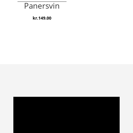
var:
er:
Panersvin
kr.199.00.
kr.99.00.
kr.
149.00