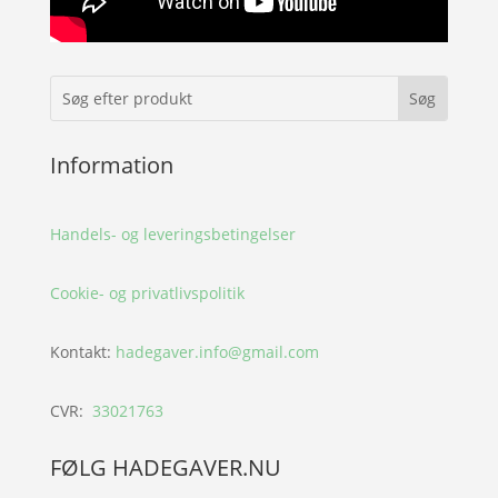
Information
Handels- og leveringsbetingelser
Cookie- og privatlivspolitik
Kontakt:
hadegaver.info@gmail.com
CVR:
33021763
FØLG HADEGAVER.NU