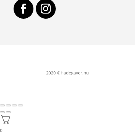
2020
©Hadegaver.nu
0