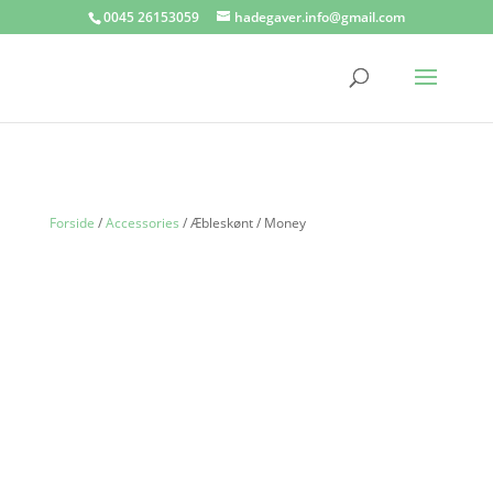
0045 26153059
hadegaver.info@gmail.com
Forside
/
Accessories
/ Æbleskønt / Money