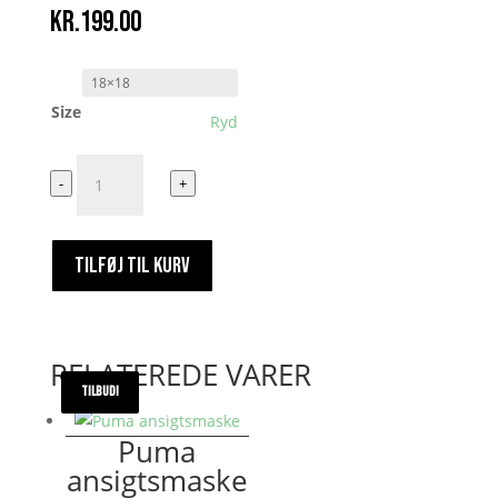
kr.
199.00
Size
Ryd
Æbleskønt
-
+
/
Money
antal
TILFØJ TIL KURV
RELATEREDE VARER
TILBUD!
TILBUD!
TILBUD!
Puma
ansigtsmaske