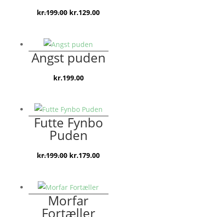
Den
Den
kr.
199.00
kr.
129.00
oprindelige
aktuelle
pris
pris
var:
er:
Angst puden
kr.199.00.
kr.129.00.
kr.
199.00
Futte Fynbo
Puden
Den
Den
kr.
199.00
kr.
179.00
oprindelige
aktuelle
pris
pris
var:
er:
Morfar
kr.199.00.
kr.179.00.
Fortæller