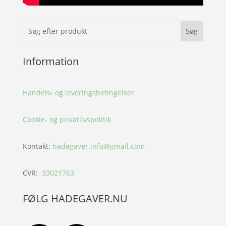
Information
Handels- og leveringsbetingelser
Cookie- og privatlivspolitik
Kontakt:
hadegaver.info@gmail.com
CVR:
33021763
FØLG HADEGAVER.NU