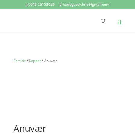
0045 26153059
hadegaver.info@gmail.com
Forside
/
Kopper
/ Anuvær
Anuvær