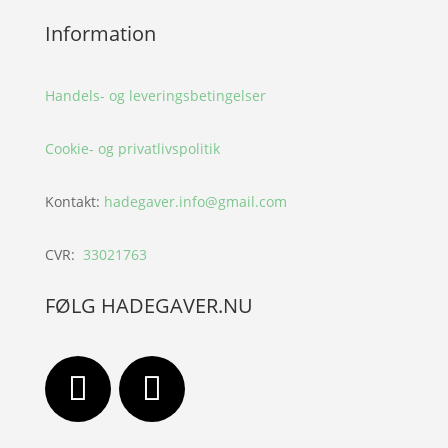
Information
Handels- og leveringsbetingelser
Cookie- og privatlivspolitik
Kontakt:
hadegaver.info@gmail.com
CVR:
33021763
FØLG HADEGAVER.NU