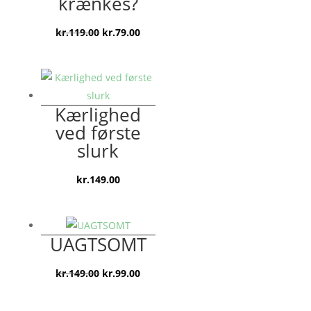
krænkes?
Den
Den
kr.
119.00
kr.
79.00
oprindelige
aktuelle
pris
pris
var:
er:
kr.119.00.
kr.79.00.
Kærlighed
ved første
slurk
kr.
149.00
UAGTSOMT
Den
Den
kr.
149.00
kr.
99.00
oprindelige
aktuelle
pris
pris