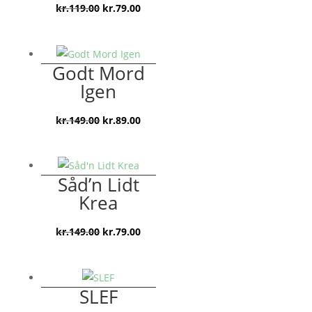
Den
Den
kr.
119.00
kr.
79.00
oprindelige
aktuelle
pris
pris
var:
er:
Godt Mord
kr.119.00.
kr.79.00.
Igen
Den
Den
kr.
149.00
kr.
89.00
oprindelige
aktuelle
pris
pris
var:
er:
Såd’n Lidt
kr.149.00.
kr.89.00.
Krea
Den
Den
kr.
149.00
kr.
79.00
oprindelige
aktuelle
pris
pris
var:
er:
SLEF
kr.149.00.
kr.79.00.