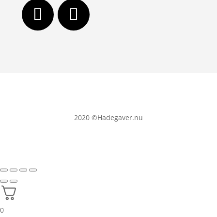
2020
©Hadegaver.nu
0