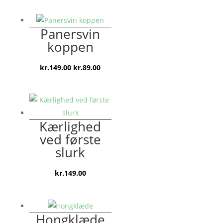
pris
pris
var:
er:
Panersvin
kr.149.00.
kr.79.00.
koppen
Den
Den
kr.
149.00
kr.
89.00
oprindelige
aktuelle
pris
pris
var:
er:
kr.149.00.
kr.89.00.
Kærlighed
ved første
slurk
kr.
149.00
Hongklæde