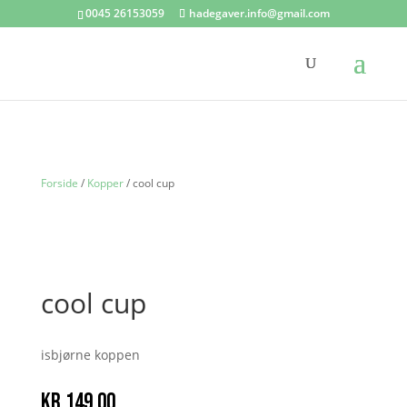
0045 26153059
hadegaver.info@gmail.com
Forside
/
Kopper
/ cool cup
cool cup
isbjørne koppen
kr.
149.00