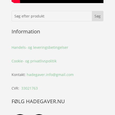
Information
Handels- og leveringsbetingelser
Cookie- og privatlivspolitik
Kontakt:
hadegaver.info@gmail.com
CVR:
33021763
FØLG HADEGAVER.NU