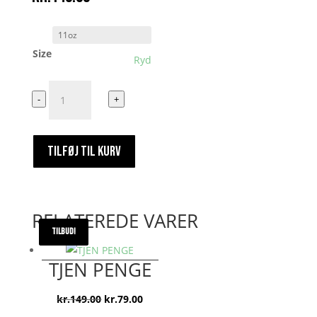
Size
Ryd
cool
-
+
cup
antal
TILFØJ TIL KURV
RELATEREDE VARER
TILBUD!
TILBUD!
TJEN PENGE
Den
Den
kr.
149.00
kr.
79.00
oprindelige
aktuelle