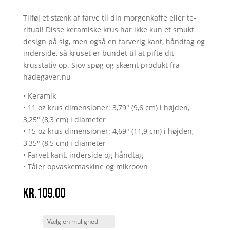
Tilføj et stænk af farve til din morgenkaffe eller te-
ritual! Disse keramiske krus har ikke kun et smukt
design på sig, men også en farverig kant, håndtag og
inderside, så kruset er bundet til at pifte dit
krusstativ op. Sjov spøg og skæmt produkt fra
hadegaver.nu
• Keramik
• 11 oz krus dimensioner: 3,79″ (9,6 cm) i højden,
3,25″ (8,3 cm) i diameter
• 15 oz krus dimensioner: 4,69″ (11,9 cm) i højden,
3,35″ (8,5 cm) i diameter
• Farvet kant, inderside og håndtag
• Tåler opvaskemaskine og mikroovn
kr.
109.00