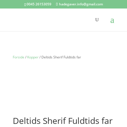
0045 26153059
hadegaver.info@gmail.com
Forside
/
Kopper
/ Deltids Sherif Fuldtids far
Deltids Sherif Fuldtids far