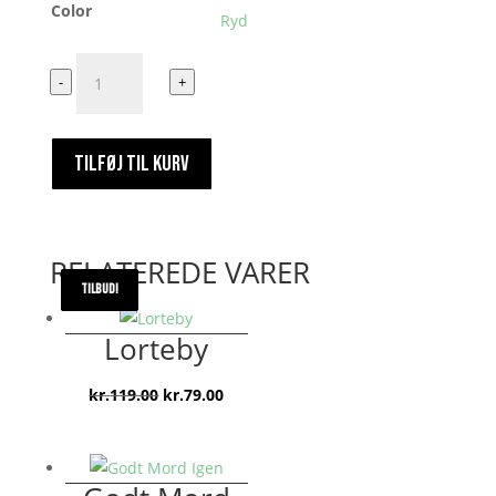
Color
Ryd
Deltids
-
+
Sherif
Fuldtids
far
TILFØJ TIL KURV
antal
RELATEREDE VARER
TILBUD!
TILBUD!
TILBUD!
TILBUD!
Lorteby
Den
Den
kr.
119.00
kr.
79.00
oprindelige
aktuelle
pris
pris
var:
er: