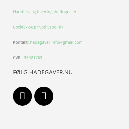
Handels- og leveringsbetingelser
Cookie- og privatlivspolitik
Kontakt:
hadegaver.info@gmail.com
CVR:
33021763
FØLG HADEGAVER.NU