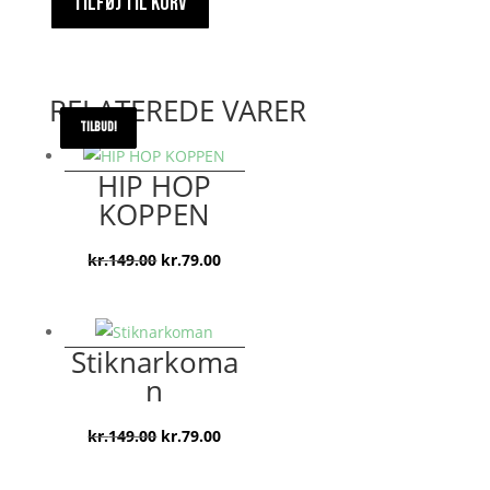
TILFØJ TIL KURV
antal
RELATEREDE VARER
TILBUD!
TILBUD!
TILBUD!
TILBUD!
HIP HOP
KOPPEN
Den
Den
kr.
149.00
kr.
79.00
oprindelige
aktuelle
pris
pris
var:
er:
Stiknarkoma
kr.149.00.
kr.79.00.
n
Den
Den
kr.
149.00
kr.
79.00
oprindelige
aktuelle