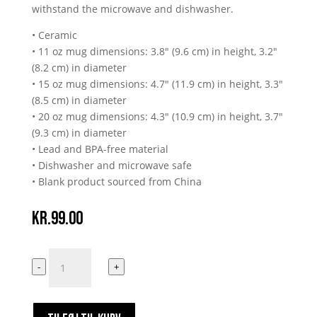
withstand the microwave and dishwasher.
• Ceramic
• 11 oz mug dimensions: 3.8″ (9.6 cm) in height, 3.2″
(8.2 cm) in diameter
• 15 oz mug dimensions: 4.7″ (11.9 cm) in height, 3.3″
(8.5 cm) in diameter
• 20 oz mug dimensions: 4.3″ (10.9 cm) in height, 3.7″
(9.3 cm) in diameter
• Lead and BPA-free material
• Dishwasher and microwave safe
• Blank product sourced from China
kr.
99.00
Den
-
+
Bitre
Pille
Kop