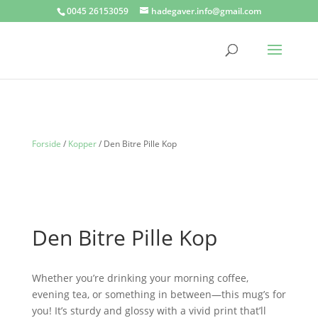
0045 26153059
hadegaver.info@gmail.com
Forside
/
Kopper
/ Den Bitre Pille Kop
Den Bitre Pille Kop
Whether you’re drinking your morning coffee,
evening tea, or something in between—this mug’s for
you! It’s sturdy and glossy with a vivid print that’ll