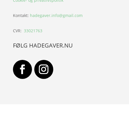
Cookie- og privatlivspolitik
Kontakt:
hadegaver.info@gmail.com
CVR:
33021763
FØLG HADEGAVER.NU