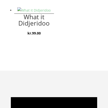
oprindelige
aktuelle
pris
pris
var:
er:
What it
kr.129.00.
kr.99.00.
Didjeridoo
kr.
99.00