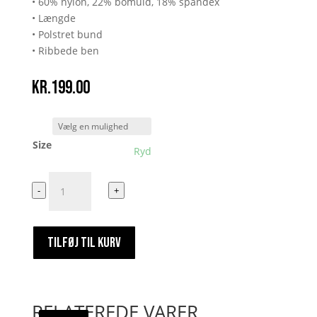
• 60% nylon, 22% bomuld, 18% spandex
• Længde
• Polstret bund
• Ribbede ben
kr.
199.00
Size
Ryd
DEN
-
+
BITRE
PILLE
SOKKER
TILFØJ TIL KURV
antal
RELATEREDE VARER