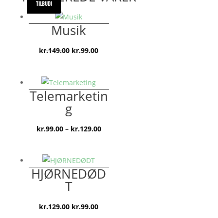
TILBUD!
TILBUD!
TILBUD!
TILBUD!
Musik
Den
Den
kr.
149.00
kr.
99.00
oprindelige
aktuelle
pris
pris
var:
er:
Telemarketin
kr.149.00.
kr.99.00.
g
Prisinterval:
kr.
99.00
–
kr.
129.00
kr.99.00
til
kr.129.00
HJØRNEDØD
T
Den
Den
kr.
129.00
kr.
99.00