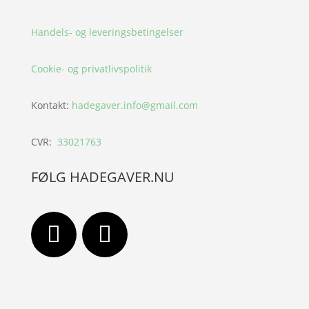
Handels- og leveringsbetingelser
Cookie- og privatlivspolitik
Kontakt:
hadegaver.info@gmail.com
CVR:
33021763
FØLG HADEGAVER.NU