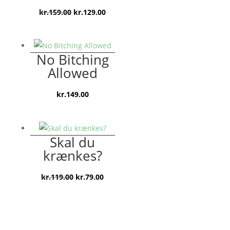
Den
Den
kr.
159.00
kr.
129.00
oprindelige
aktuelle
pris
pris
var:
er:
No Bitching
kr.159.00.
kr.129.00.
Allowed
kr.
149.00
Skal du
krænkes?
Den
Den
kr.
119.00
kr.
79.00
oprindelige
aktuelle
pris
pris
var:
er:
kr.119.00.
kr.79.00.