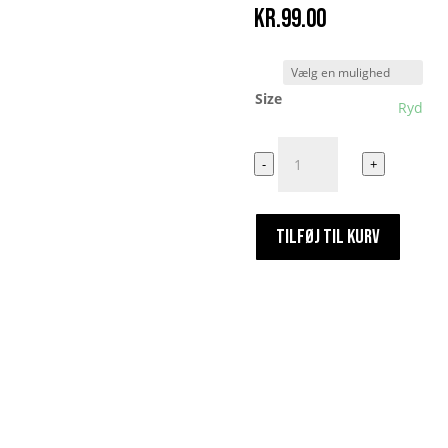
kr.
99.00
Size
Ryd
Det
-
+
bliver
desværre
et
TILFØJ TIL KURV
nej
herfra
antal