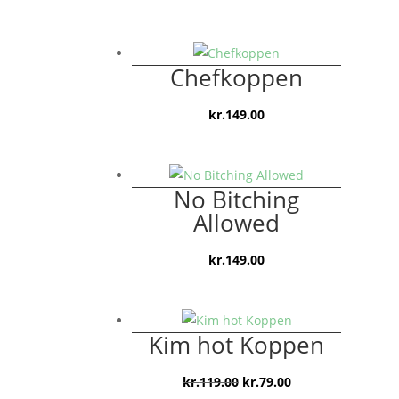
oprindelige
aktuelle
pris
pris
var:
er:
Chefkoppen
kr.149.00.
kr.79.00.
kr.
149.00
No Bitching
Allowed
kr.
149.00
Kim hot Koppen
Den
Den
kr.
119.00
kr.
79.00