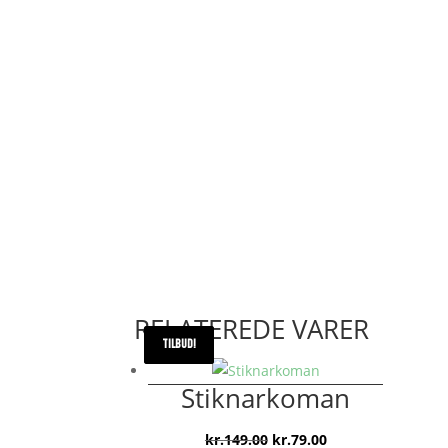
RELATEREDE VARER
TILBUD!
TILBUD!
Stiknarkoman
Den
Den
kr.
149.00
kr.
79.00