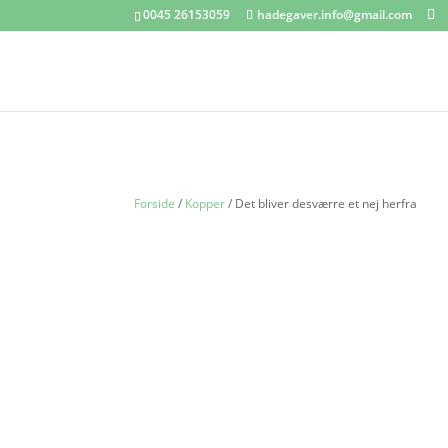
0045 26153059
hadegaver.info@gmail.com
Forside
/
Kopper
/ Det bliver desværre et nej herfra