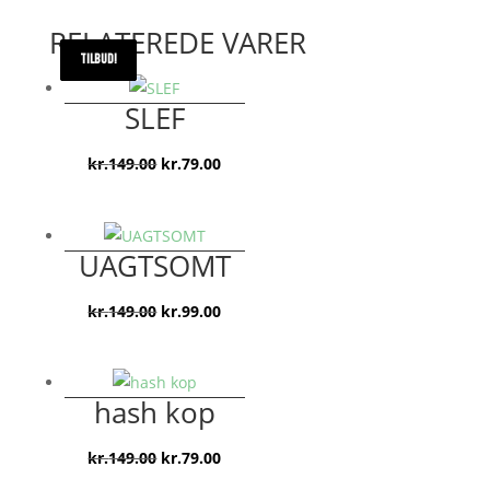
RELATEREDE VARER
TILBUD!
TILBUD!
TILBUD!
TILBUD!
SLEF
Den
Den
kr.
149.00
kr.
79.00
oprindelige
aktuelle
pris
pris
var:
er:
UAGTSOMT
kr.149.00.
kr.79.00.
Den
Den
kr.
149.00
kr.
99.00
oprindelige
aktuelle
pris
pris
var:
er:
hash kop
kr.149.00.
kr.99.00.
Den
Den
kr.
149.00
kr.
79.00
oprindelige
aktuelle