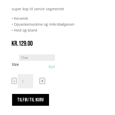
super kop til senior segmentet
• Keramik
• Opvaskemaskine og mikrobølgeovn
• Hvid og blank
kr.
129.00
Size
Ryd
dk4
-
+
and
chill
antal
TILFØJ TIL KURV