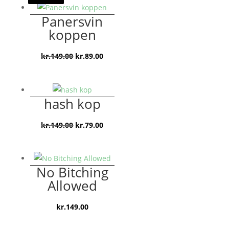
fucking
Panersvin
postkasse
koppen
antal
Den
Den
kr.
149.00
kr.
89.00
oprindelige
aktuelle
pris
pris
var:
er:
hash kop
kr.149.00.
kr.89.00.
Den
Den
kr.
149.00
kr.
79.00
oprindelige
aktuelle
pris
pris
var:
er:
No Bitching
kr.149.00.
kr.79.00.
Allowed
kr.
149.00