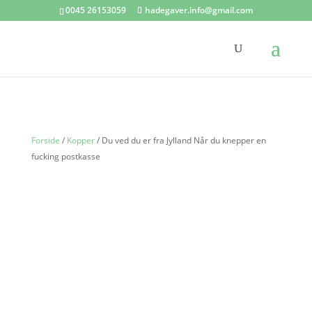
0045 26153059
hadegaver.info@gmail.com
Forside
/
Kopper
/ Du ved du er fra Jylland Når du knepper en
fucking postkasse