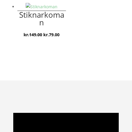
Stiknarkoma
n
Den
Den
kr.
149.00
kr.
79.00
oprindelige
aktuelle
pris
pris
var:
er:
kr.149.00.
kr.79.00.