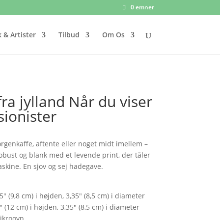
0 emner
 & Artister
Tilbud
Om Os
ra jylland Når du viser
sionister
genkaffe, aftente eller noget midt imellem –
 robust og blank med et levende print, der tåler
kine. En sjov og sej hadegave.
" (9,8 cm) i højden, 3,35" (8,5 cm) i diameter
 (12 cm) i højden, 3,35" (8,5 cm) i diameter
ikroovn