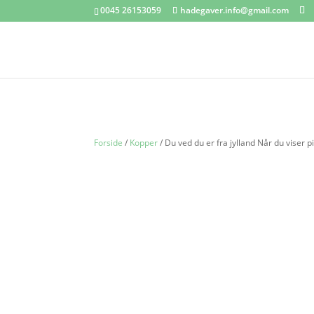
0045 26153059
hadegaver.info@gmail.com
Forside
/
Kopper
/ Du ved du er fra jylland Når du viser p