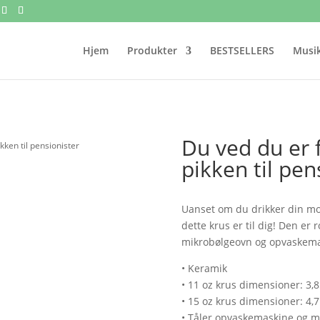
Hjem
Produkter
BESTSELLERS
Musik
Du ved du er f
ikken til pensionister
pikken til pen
Uanset om du drikker din mor
dette krus er til dig! Den er
mikrobølgeovn og opvaskemas
• Keramik
• 11 oz krus dimensioner: 3,85
• 15 oz krus dimensioner: 4,7"
• Tåler opvaskemaskine og m