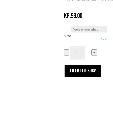
kr.
99.00
Size
Ryd
Du
-
+
ved
du
er
TILFØJ TIL KURV
fra
jylland
Når
du
viser
pikken
til
pensionister