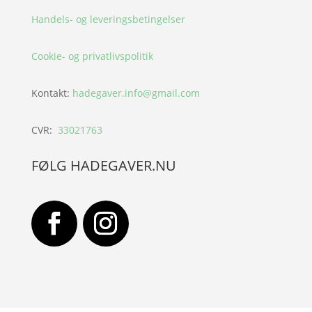
Handels- og leveringsbetingelser
Cookie- og privatlivspolitik
Kontakt:
hadegaver.info@gmail.com
CVR:
33021763
FØLG HADEGAVER.NU