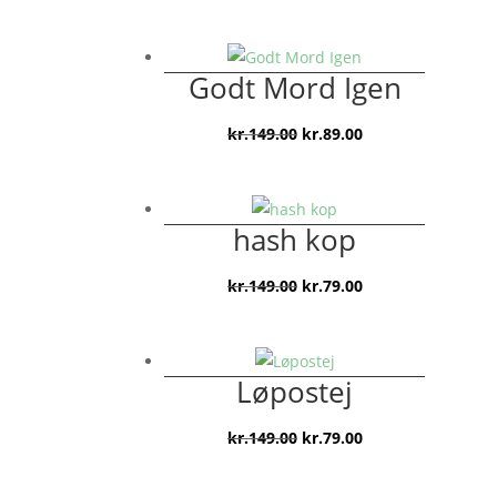
Godt Mord Igen
Den
Den
kr.
149.00
kr.
89.00
oprindelige
aktuelle
pris
pris
var:
er:
hash kop
kr.149.00.
kr.89.00.
Den
Den
kr.
149.00
kr.
79.00
oprindelige
aktuelle
pris
pris
var:
er:
Løpostej
kr.149.00.
kr.79.00.
Den
Den
kr.
149.00
kr.
79.00
oprindelige
aktuelle
pris
pris