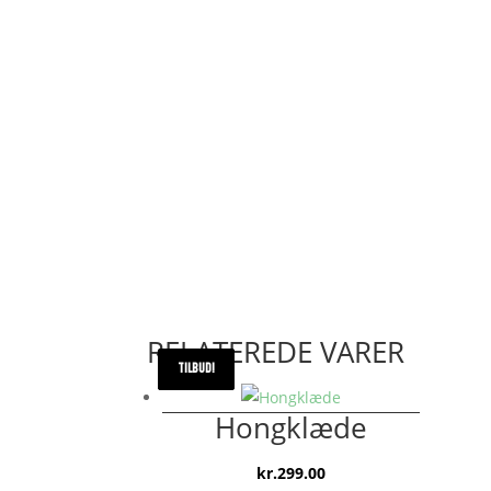
RELATEREDE VARER
TILBUD!
TILBUD!
TILBUD!
Hongklæde
kr.
299.00