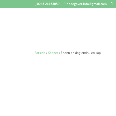
0045 26153059
hadegaver.info@gmail.com
Forside
/
Kopper
/ Endnu en dag endnu en kop