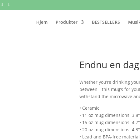
Hjem
Produkter
BESTSELLERS
Musik
Endnu en dag
Whether you’re drinking your
between—this mug’s for you! It
withstand the microwave an
• Ceramic
• 11 oz mug dimensions: 3.8″ 
• 15 oz mug dimensions: 4.7″ 
• 20 oz mug dimensions: 4.3″ 
• Lead and BPA-free material