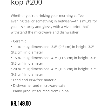
kop #200
Whether you’re drinking your morning coffee,
evening tea, or something in between—this mug’s for
you! It’s sturdy and glossy with a vivid print that’ll
withstand the microwave and dishwasher.
• Ceramic
• 11 oz mug dimensions: 3.8″ (9.6 cm) in height, 3.2″
(8.2 cm) in diameter
• 15 oz mug dimensions: 4.7″ (11.9 cm) in height, 3.3″
(8.5 cm) in diameter
• 20 oz mug dimensions: 4.3″ (10.9 cm) in height, 3.7″
(9.3 cm) in diameter
• Lead and BPA-free material
• Dishwasher and microwave safe
• Blank product sourced from China
kr.
149.00