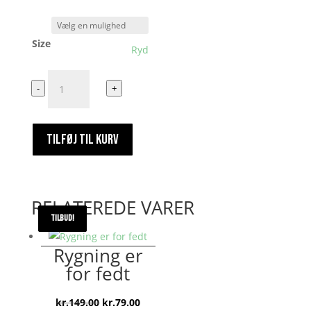
Size
Ryd
Endnu
-
+
en
dag
endnu
TILFØJ TIL KURV
en
kop
#200
antal
RELATEREDE VARER
TILBUD!
TILBUD!
TILBUD!
Rygning er
for fedt
Den
Den
kr.
149.00
kr.
79.00