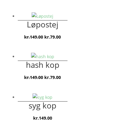
oprindelige
aktuelle
pris
pris
var:
er:
Løpostej
kr.149.00.
kr.79.00.
Den
Den
kr.
149.00
kr.
79.00
oprindelige
aktuelle
pris
pris
var:
er:
hash kop
kr.149.00.
kr.79.00.
Den
Den
kr.
149.00
kr.
79.00
oprindelige
aktuelle
pris
pris
var:
er:
syg kop
kr.149.00.
kr.79.00.
kr.
149.00