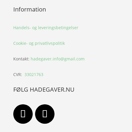
Information
Handels- og leveringsbetingelser
Cookie- og privatlivspolitik
Kontakt:
hadegaver.info@gmail.com
CVR:
33021763
FØLG HADEGAVER.NU