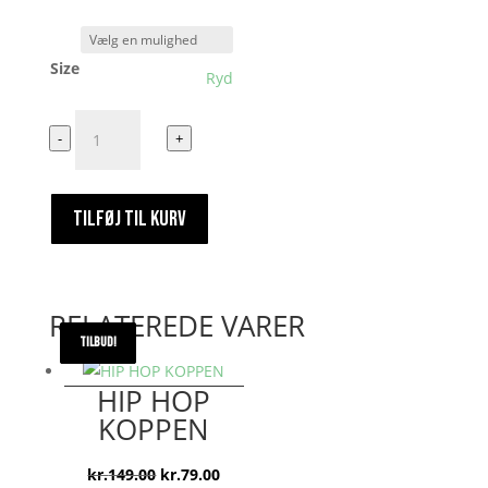
Size
Ryd
Endnu
-
+
en
dag
endnu
TILFØJ TIL KURV
en
kop
80000
antal
RELATEREDE VARER
TILBUD!
TILBUD!
TILBUD!
TILBUD!
HIP HOP
KOPPEN
Den
Den
kr.
149.00
kr.
79.00