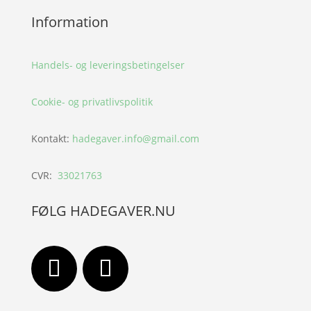
Information
Handels- og leveringsbetingelser
Cookie- og privatlivspolitik
Kontakt:
hadegaver.info@gmail.com
CVR:
33021763
FØLG HADEGAVER.NU