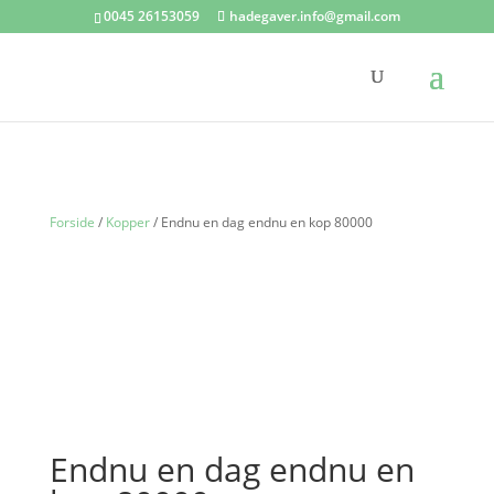
0045 26153059
hadegaver.info@gmail.com
Forside
/
Kopper
/ Endnu en dag endnu en kop 80000
Endnu en dag endnu en