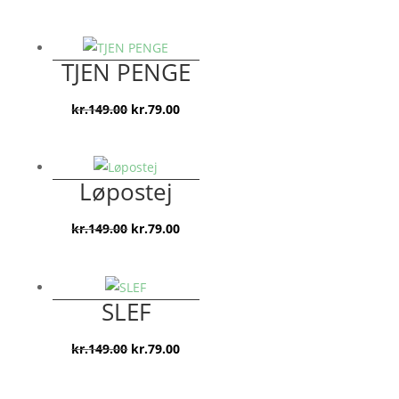
oprindelige
aktuelle
pris
pris
var:
er:
TJEN PENGE
kr.149.00.
kr.79.00.
Den
Den
kr.
149.00
kr.
79.00
oprindelige
aktuelle
pris
pris
var:
er:
Løpostej
kr.149.00.
kr.79.00.
Den
Den
kr.
149.00
kr.
79.00
oprindelige
aktuelle
pris
pris
var:
er:
SLEF
kr.149.00.
kr.79.00.
Den
Den
kr.
149.00
kr.
79.00
oprindelige
aktuelle
pris
pris