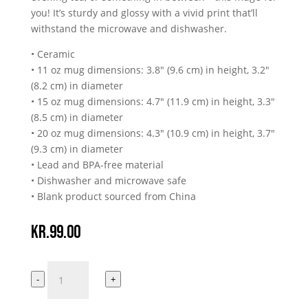
you! It’s sturdy and glossy with a vivid print that’ll
withstand the microwave and dishwasher.
• Ceramic
• 11 oz mug dimensions: 3.8″ (9.6 cm) in height, 3.2″
(8.2 cm) in diameter
• 15 oz mug dimensions: 4.7″ (11.9 cm) in height, 3.3″
(8.5 cm) in diameter
• 20 oz mug dimensions: 4.3″ (10.9 cm) in height, 3.7″
(9.3 cm) in diameter
• Lead and BPA-free material
• Dishwasher and microwave safe
• Blank product sourced from China
kr.
99.00
Endnu
-
+
en
dag