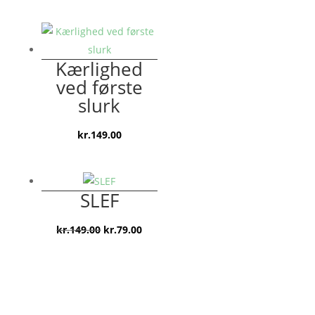
oprindelige
aktuelle
pris
pris
var:
er:
kr.149.00.
kr.79.00.
Kærlighed
ved første
slurk
kr.
149.00
SLEF
Den
Den
kr.
149.00
kr.
79.00
oprindelige
aktuelle
pris
pris
var:
er:
kr.149.00.
kr.79.00.