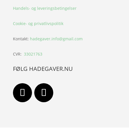
Handels- og leveringsbetingelser
Cookie- og privatlivspolitik
Kontakt:
hadegaver.info@gmail.com
CVR:
33021763
FØLG HADEGAVER.NU