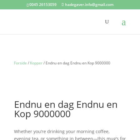
0045 26153059
hadegaver.info@gmail.com
Forside
/
Kopper
/ Endnu en dag Endnu en Kop 9000000
Endnu en dag Endnu en
Kop 9000000
Whether you’re drinking your morning coffee,
evening tea, or something in between—this mug’s for