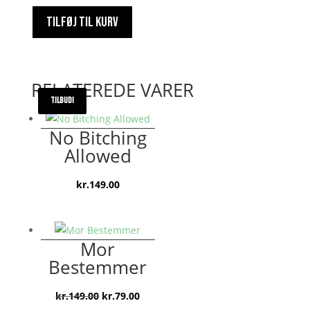
Endnu
TILFØJ TIL KURV
en
Kop
9000000
antal
RELATEREDE VARER
TILBUD!
TILBUD!
No Bitching
Allowed
kr.
149.00
Mor
Bestemmer
Den
Den
kr.
149.00
kr.
79.00