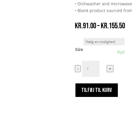
• Dishwasher and microwave
• Blank product sourced fro
Pr
kr.
91.00
–
kr.
155.50
kr
til
kr
Size
Ryd
Endnu
-
+
en
dag
endu
TILFØJ TIL KURV
en
kop
antal