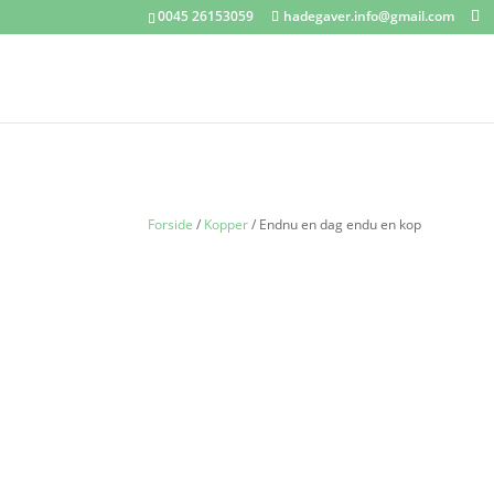
0045 26153059
hadegaver.info@gmail.com
Forside
/
Kopper
/ Endnu en dag endu en kop