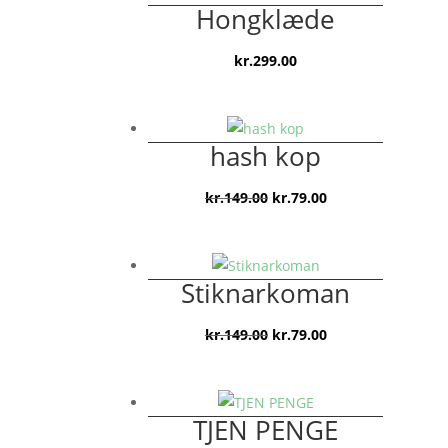
Hongklæde
kr.
299.00
hash kop
Den
Den
kr.
149.00
kr.
79.00
oprindelige
aktuelle
pris
pris
var:
er:
Stiknarkoman
kr.149.00.
kr.79.00.
Den
Den
kr.
149.00
kr.
79.00
oprindelige
aktuelle
pris
pris
var:
er:
TJEN PENGE
kr.149.00.
kr.79.00.