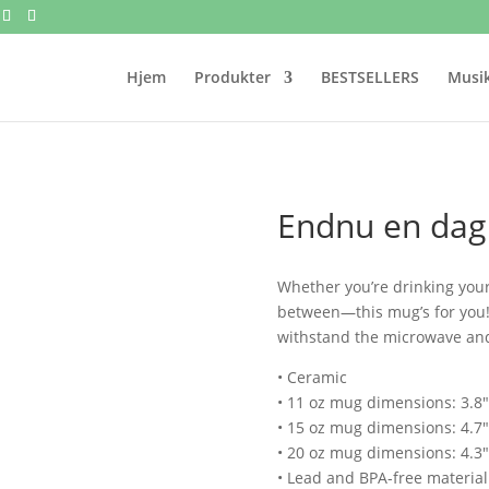
Hjem
Produkter
BESTSELLERS
Musik
Endnu en dag
Whether you’re drinking your
between—this mug’s for you! It
withstand the microwave an
• Ceramic
• 11 oz mug dimensions: 3.8″ 
• 15 oz mug dimensions: 4.7″ 
• 20 oz mug dimensions: 4.3″ 
• Lead and BPA-free material