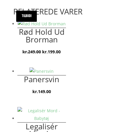
RELATEREDE VARER
TILBUD!
TILBUD!
TILBUD!
Rød Hold Ud
Brorman
Den
Den
kr.
249.00
kr.
199.00
oprindelige
aktuelle
pris
pris
var:
er:
Panersvin
kr.249.00.
kr.199.00.
kr.
149.00
Legalisér