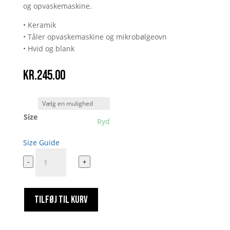
og opvaskemaskine.
• Keramik
• Tåler opvaskemaskine og mikrobølgeovn
• Hvid og blank
kr.
245.00
Size
Ryd
Size Guide
Fashion
-
+
Paris
antal
TILFØJ TIL KURV