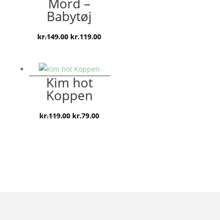
Mord –
Babytøj
Den
Den
kr.
149.00
kr.
119.00
oprindelige
aktuelle
pris
pris
var:
er:
Kim hot
kr.149.00.
kr.119.00.
Koppen
Den
Den
kr.
119.00
kr.
79.00
oprindelige
aktuelle
pris
pris
var:
er:
kr.119.00.
kr.79.00.