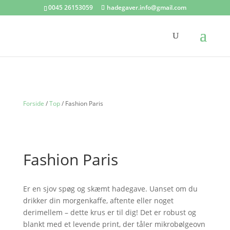
0045 26153059
hadegaver.info@gmail.com
Forside
/
Top
/ Fashion Paris
Fashion Paris
Er en sjov spøg og skæmt hadegave. Uanset om du
drikker din morgenkaffe, aftente eller noget
derimellem – dette krus er til dig! Det er robust og
blankt med et levende print, der tåler mikrobølgeovn