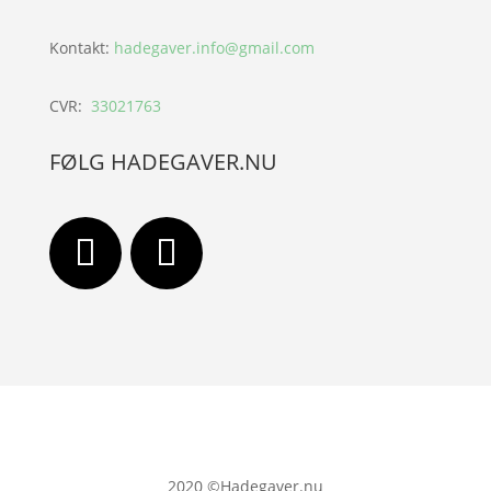
Kontakt:
hadegaver.info@gmail.com
CVR:
33021763
FØLG HADEGAVER.NU
2020
©Hadegaver.nu