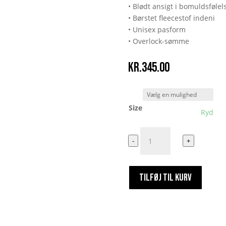
• Blødt ansigt i bomuldsfølel
• Børstet fleecestof indeni
• Unisex pasform
• Overlock-sømme
kr.
345.00
Size
Ryd
Fiskefilet
-
+
og
tartelet
antal
TILFØJ TIL KURV