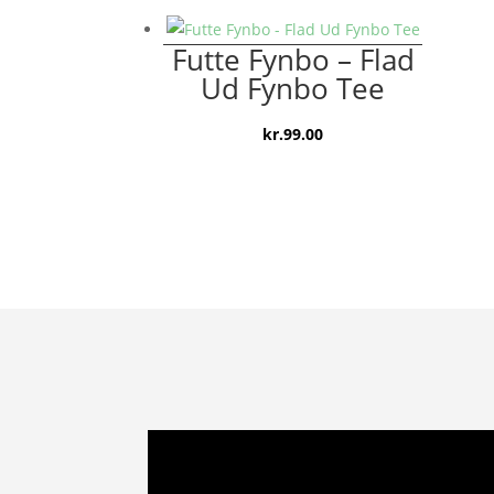
pris
pris
var:
er:
Futte Fynbo – Flad
kr.159.00.
kr.119.00.
Ud Fynbo Tee
kr.
99.00