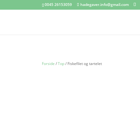
0045 26153059
hadegaver.info@gmail.com
Forside
/
Top
/ Fiskefilet og tartelet