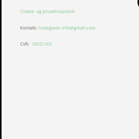
Cookie- og privatlivspolitik
Kontakt:
hadegaver.info@gmail.com
CVR:
33021763