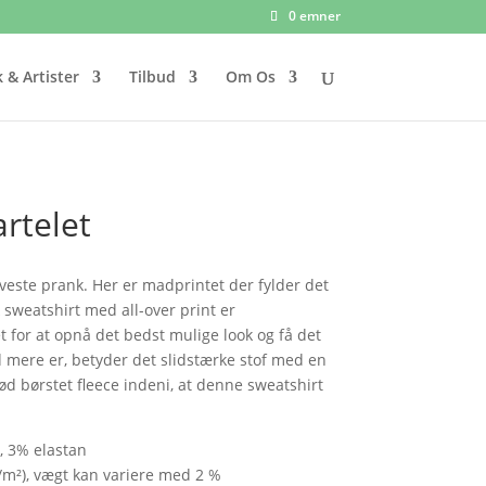
0 emner
 & Artister
Tilbud
Om Os
artelet
este prank. Her er madprintet der fylder det
 sweatshirt med all-over print er
 for at opnå det bedst mulige look og få det
 mere er, betyder det slidstærke stof med en
d børstet fleece indeni, at denne sweatshirt
, 3% elastan
g/m²), vægt kan variere med 2 %