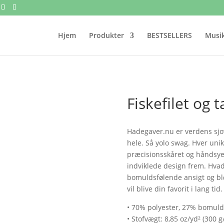
Hjem
Produkter
BESTSELLERS
Musik
Fiskefilet og t
Hadegaver.nu er verdens sjov
hele. Så yolo swag. Hver unik
præcisionsskåret og håndsyet
indviklede design frem. Hvad
bomuldsfølende ansigt og blø
vil blive din favorit i lang tid.
• 70% polyester, 27% bomuld
• Stofvægt: 8,85 oz/yd² (300 