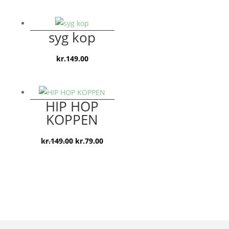
oprindelige
aktuelle
pris
pris
var:
er:
syg kop
kr.159.00.
kr.129.00.
kr.
149.00
HIP HOP
KOPPEN
Den
Den
kr.
149.00
kr.
79.00
oprindelige
aktuelle
pris
pris
var:
er:
kr.149.00.
kr.79.00.