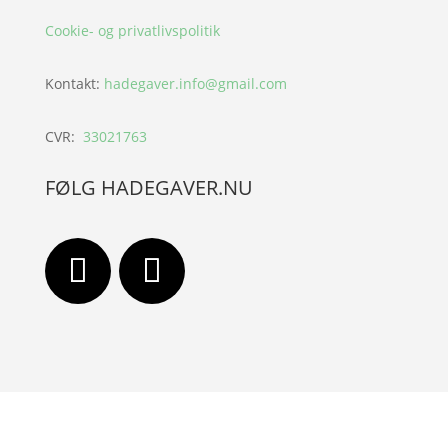
Cookie- og privatlivspolitik
Kontakt:
hadegaver.info@gmail.com
CVR:
33021763
FØLG HADEGAVER.NU