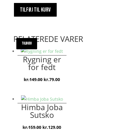
TILFØJ TIL KURV
RELATEREDE VARER
TILBUD!
TILBUD!
TILBUD!
Rygning er
for fedt
Den
Den
kr.
149.00
kr.
79.00
oprindelige
aktuelle
pris
pris
var:
er:
Himba Joba
kr.149.00.
kr.79.00.
Sutsko
Den
Den
kr.
159.00
kr.
129.00