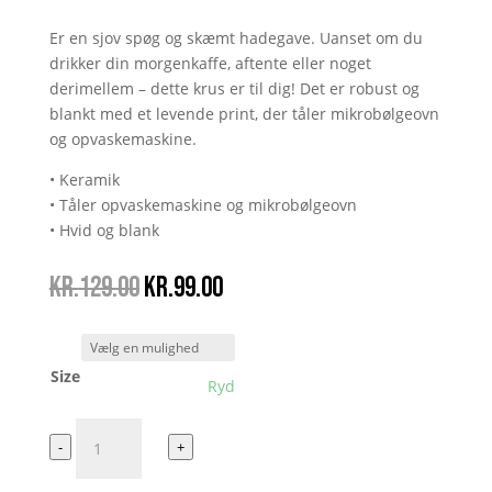
Er en sjov spøg og skæmt hadegave. Uanset om du
drikker din morgenkaffe, aftente eller noget
derimellem – dette krus er til dig! Det er robust og
blankt med et levende print, der tåler mikrobølgeovn
og opvaskemaskine.
• Keramik
• Tåler opvaskemaskine og mikrobølgeovn
• Hvid og blank
Den
Den
kr.
129.00
kr.
99.00
oprindelige
aktuelle
pris
pris
var:
er:
Size
kr.129.00.
kr.99.00.
Ryd
Fissi
-
+
Prutti
antal