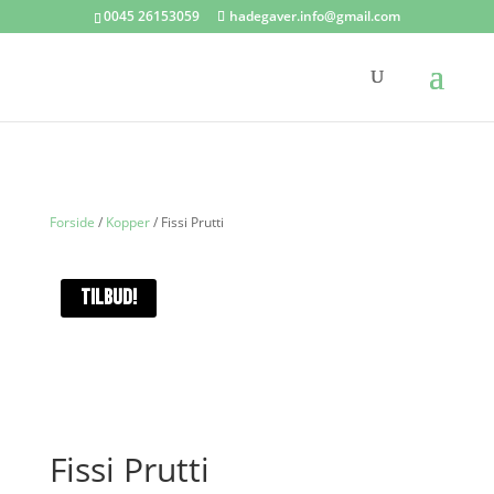
0045 26153059
hadegaver.info@gmail.com
Forside
/
Kopper
/ Fissi Prutti
TILBUD!
Fissi Prutti