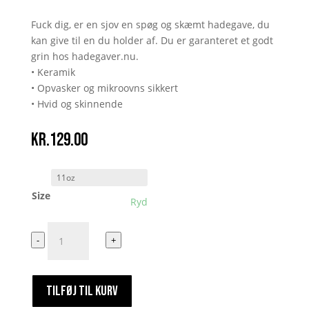
Fuck dig, er en sjov en spøg og skæmt hadegave, du
kan give til en du holder af. Du er garanteret et godt
grin hos hadegaver.nu.
• Keramik
• Opvasker og mikroovns sikkert
• Hvid og skinnende
kr.
129.00
Size
Ryd
Fuck
-
+
dig
antal
TILFØJ TIL KURV