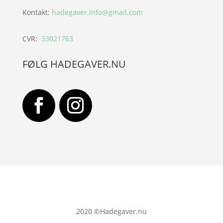
Kontakt:
hadegaver.info@gmail.com
CVR:
33021763
FØLG HADEGAVER.NU
2020
©Hadegaver.nu