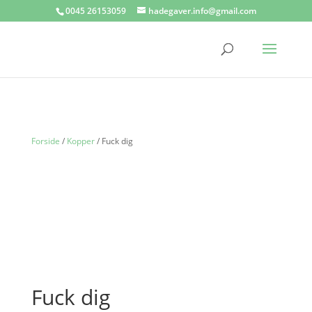
0045 26153059
hadegaver.info@gmail.com
Forside
/
Kopper
/ Fuck dig
Fuck dig