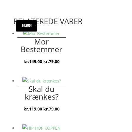
RELATEREDE VARER
TILBUD!
TILBUD!
TILBUD!
TILBUD!
Mor
Bestemmer
Den
Den
kr.
149.00
kr.
79.00
oprindelige
aktuelle
pris
pris
var:
er:
Skal du
kr.149.00.
kr.79.00.
krænkes?
Den
Den
kr.
119.00
kr.
79.00
oprindelige
aktuelle
pris
pris
var:
er: