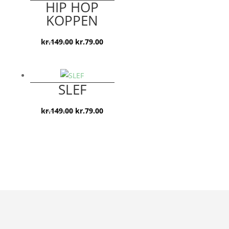
HIP HOP
kr.119.00.
kr.79.00.
KOPPEN
Den
Den
kr.
149.00
kr.
79.00
oprindelige
aktuelle
pris
pris
var:
er:
SLEF
kr.149.00.
kr.79.00.
Den
Den
kr.
149.00
kr.
79.00
oprindelige
aktuelle
pris
pris
var:
er:
kr.149.00.
kr.79.00.