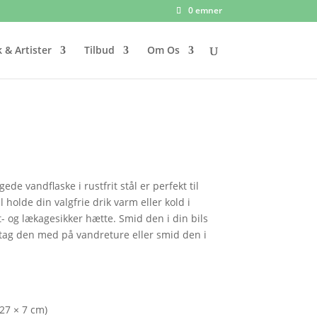
0 emner
 & Artister
Tilbud
Om Os
 vandflaske i rustfrit stål er perfekt til
l holde din valgfrie drik varm eller kold i
- og lækagesikker hætte. Smid den i din bils
, tag den med på vandreture eller smid den i
(27 × 7 cm)