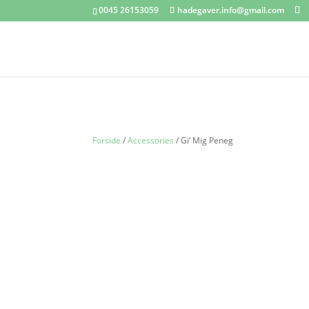
0045 26153059
hadegaver.info@gmail.com
Forside
/
Accessories
/ Gi’ Mig Peneg