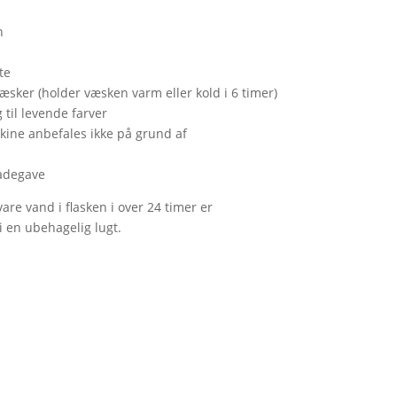
n
te
 væsker (holder væsken varm eller kold i 6 timer)
til levende farver
ine anbefales ikke på grund af
hadegave
are vand i flasken i over 24 timer er
i en ubehagelig lugt.