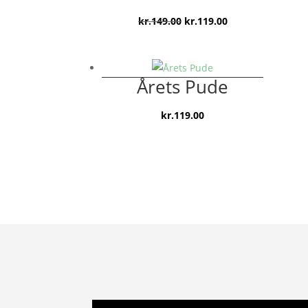
Den
Den
kr.
149.00
kr.
119.00
oprindelige
aktuelle
pris
pris
var:
er:
Årets Pude
kr.149.00.
kr.119.00.
kr.
119.00