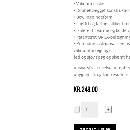
• Vakuum flaske
• Dobbeltvægget konstruktio
• Bowlingpindeform
• Lugtfri og lækagesikker hæt
• Isoleret til varme og kolde
• Patenteret ORCA-belægning 
• Kun håndvask (opvaskemask
vakuumforsegling)
fed og sjov spøg og skæmt 
Ansvarsfraskrivelse: At opbev
uhygiejnisk og kan resultere 
kr.
249.00
Gi'
-
+
Mig
Peneg
antal