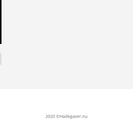
2020
©Hadegaver.nu