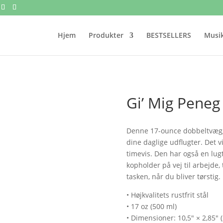
Hjem
Produkter
BESTSELLERS
Musik
Gi’ Mig Peneg
Denne 17-ounce dobbeltvæggede
dine daglige udflugter. Det vi
timevis. Den har også en lugt
kopholder på vej til arbejde
tasken, når du bliver tørstig.
• Højkvalitets rustfrit stål
• 17 oz (500 ml)
• Dimensioner: 10,5" × 2,85" 