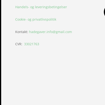
Handels- og leveringsbetingelser
Cookie- og privatlivspolitik
Kontakt:
hadegaver.info@gmail.com
CVR:
33021763