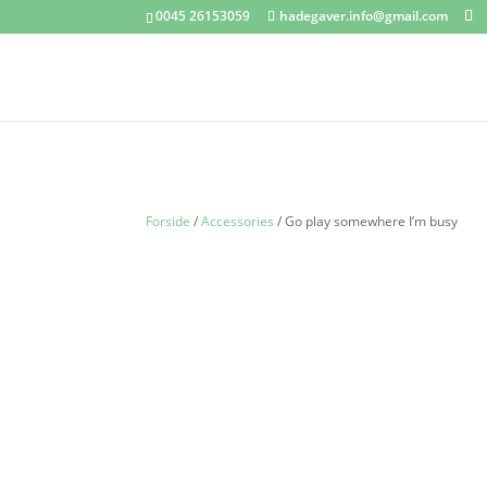
0045 26153059
hadegaver.info@gmail.com
Forside
/
Accessories
/ Go play somewhere I’m busy