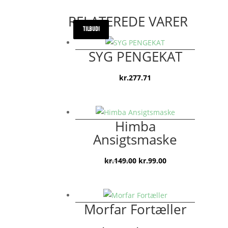
RELATEREDE VARER
TILBUD!
TILBUD!
TILBUD!
SYG PENGEKAT
kr.
277.71
Himba
Ansigtsmaske
Den
Den
kr.
149.00
kr.
99.00
oprindelige
aktuelle
pris
pris
var:
er:
Morfar Fortæller
kr.149.00.
kr.99.00.