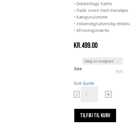
• Dobbeltlags hætte
• Flade snore med metaløjer f
• Kængurulomme
• Indvendig/udvendig etiketl
• Afrivningsmærke
kr.
499.00
Size
Ryd
Size Guide
Go
-
+
play
somewhere
I'm
TILFØJ TIL KURV
busy
antal