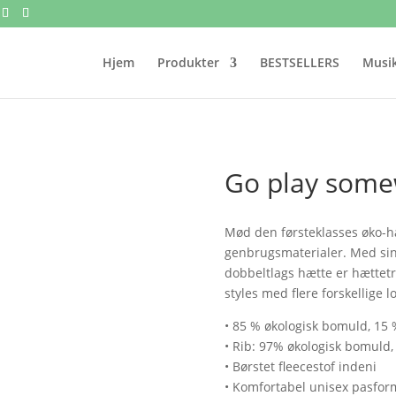
Hjem
Produkter
BESTSELLERS
Musik
Go play some
Mød den førsteklasses øko-hæ
genbrugsmaterialer. Med si
dobbeltlags hætte er hættetrø
styles med flere forskellige 
• 85 % økologisk bomuld, 15
• Rib: 97% økologisk bomuld,
• Børstet fleecestof indeni
• Komfortabel unisex pasfor