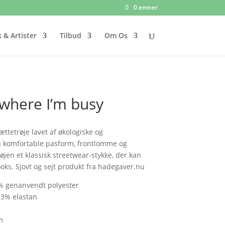
0 emner
 & Artister
Tilbud
Om Os
where I’m busy
ttetrøje lavet af økologiske og
n komfortable pasform, frontlomme og
jen et klassisk streetwear-stykke, der kan
looks. Sjovt og sejt produkt fra hadegaver.nu
 % genanvendt polyester
 3% elastan
m