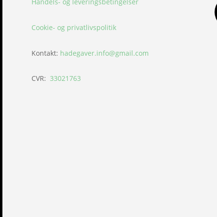
Handels- og leveringsbetingelser
Cookie- og privatlivspolitik
Kontakt:
hadegaver.info@gmail.com
CVR:
33021763