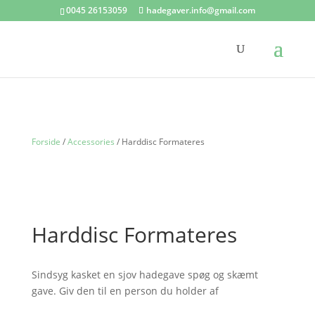
0045 26153059
hadegaver.info@gmail.com
Forside
/
Accessories
/ Harddisc Formateres
Harddisc Formateres
Sindsyg kasket en sjov hadegave spøg og skæmt
gave. Giv den til en person du holder af