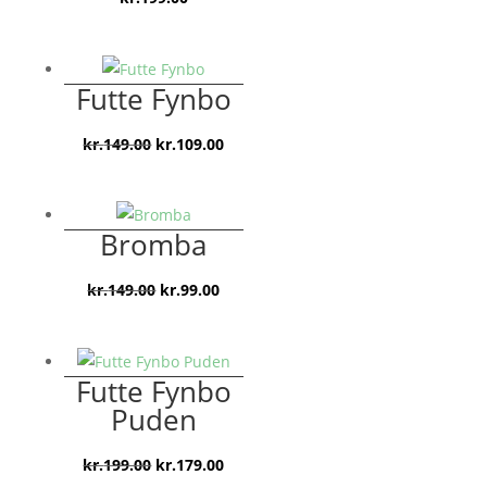
Futte Fynbo
Den
Den
kr.
149.00
kr.
109.00
oprindelige
aktuelle
pris
pris
var:
er:
Bromba
kr.149.00.
kr.109.00.
Den
Den
kr.
149.00
kr.
99.00
oprindelige
aktuelle
pris
pris
var:
er:
Futte Fynbo
kr.149.00.
kr.99.00.
Puden
Den
Den
kr.
199.00
kr.
179.00