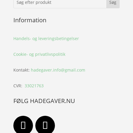
Information
Handels- og leveringsbetingelser
Cookie- og privatlivspolitik
Kontakt:
hadegaver.info@gmail.com
CVR:
33021763
FØLG HADEGAVER.NU