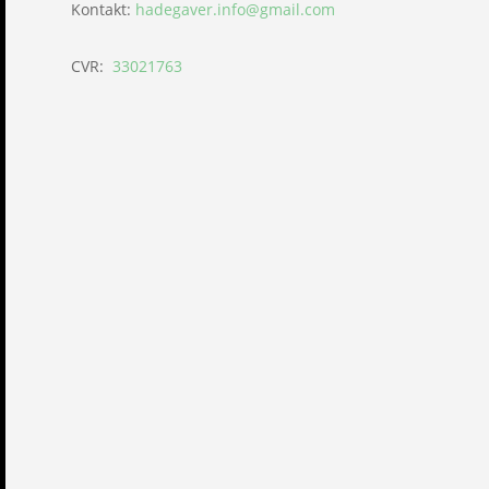
Kontakt:
hadegaver.info@gmail.com
CVR:
33021763