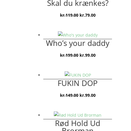
Skal du krænkes?
Den
Den
kr.
119.00
kr.
79.00
oprindelige
aktuelle
pris
pris
var:
er:
Who’s your daddy
kr.119.00.
kr.79.00.
Den
Den
kr.
199.00
kr.
99.00
oprindelige
aktuelle
pris
pris
var:
er:
FUKIN DOP
kr.199.00.
kr.99.00.
Den
Den
kr.
149.00
kr.
99.00
oprindelige
aktuelle
pris
pris
var:
er:
Rød Hold Ud
kr.149.00.
kr.99.00.
Brorman