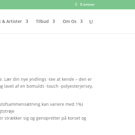
0 emner
 & Artister
Tilbud
Om Os
 Lær din nye yndlings -tee at kende – den er
g lavet af en bomulds -touch -polyesterjersey,
 (stofsammensætning kan variere med 1%)
tstrøje
der strækker sig og genopretter på korset og