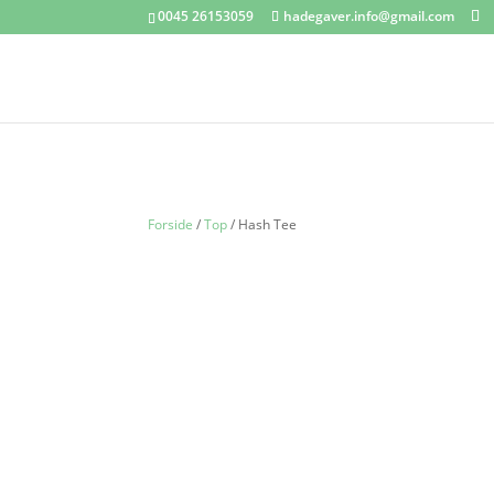
0045 26153059
hadegaver.info@gmail.com
Forside
/
Top
/ Hash Tee