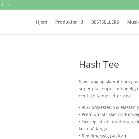
Hjem
Produkter
BESTSELLERS
Musik
Hash Tee
Sjov spøg og skæmt hadegave.
super glat, super behagelig o
der ikke falmer efter vask.
• 95% polyester, 5% elastan
• Premium strikket midtervæg
• Firevejs stretchmateriale, 
korn på langs
• Regelmæssig pasform