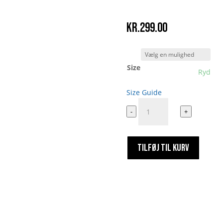
kr.
299.00
Size
Ryd
Size Guide
Hash
-
+
Tee
antal
TILFØJ TIL KURV