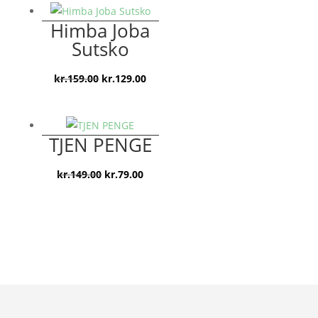
pris
pris
var:
er:
Himba Joba
kr.149.00.
kr.79.00.
Sutsko
Den
Den
kr.
159.00
kr.
129.00
oprindelige
aktuelle
pris
pris
var:
er:
TJEN PENGE
kr.159.00.
kr.129.00.
Den
Den
kr.
149.00
kr.
79.00
oprindelige
aktuelle
pris
pris
var:
er:
kr.149.00.
kr.79.00.