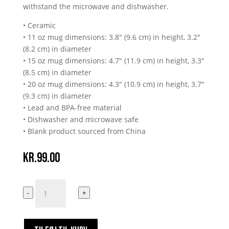
withstand the microwave and dishwasher.
• Ceramic
• 11 oz mug dimensions: 3.8″ (9.6 cm) in height, 3.2″
(8.2 cm) in diameter
• 15 oz mug dimensions: 4.7″ (11.9 cm) in height, 3.3″
(8.5 cm) in diameter
• 20 oz mug dimensions: 4.3″ (10.9 cm) in height, 3.7″
(9.3 cm) in diameter
• Lead and BPA-free material
• Dishwasher and microwave safe
• Blank product sourced from China
kr.
99.00
Haters
-
+
Blir
Blokeret
antal