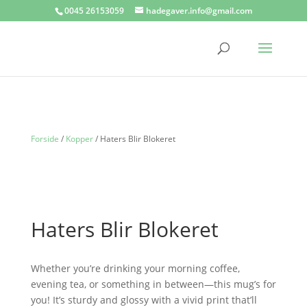
0045 26153059
hadegaver.info@gmail.com
Forside
/
Kopper
/ Haters Blir Blokeret
Haters Blir Blokeret
Whether you’re drinking your morning coffee,
evening tea, or something in between—this mug’s for
you! It’s sturdy and glossy with a vivid print that’ll