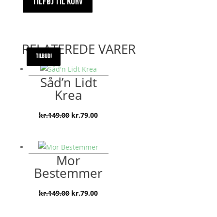
TILFØJ TIL KURV
RELATEREDE VARER
TILBUD!
TILBUD!
TILBUD!
TILBUD!
Såd’n Lidt
Krea
Den
Den
kr.
149.00
kr.
79.00
oprindelige
aktuelle
pris
pris
var:
er:
Mor
kr.149.00.
kr.79.00.
Bestemmer
Den
Den
kr.
149.00
kr.
79.00
oprindelige
aktuelle