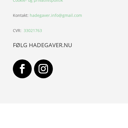
Cookie- og privatlivspolitik
Kontakt:
hadegaver.info@gmail.com
CVR:
33021763
FØLG HADEGAVER.NU