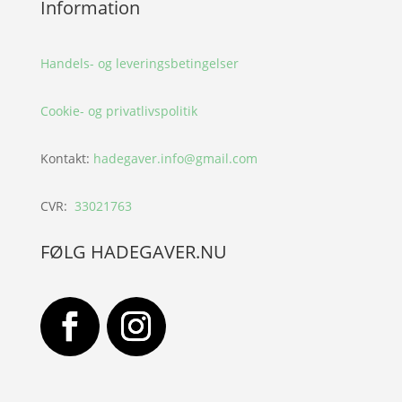
Information
Handels- og leveringsbetingelser
Cookie- og privatlivspolitik
Kontakt:
hadegaver.info@gmail.com
CVR:
33021763
FØLG HADEGAVER.NU