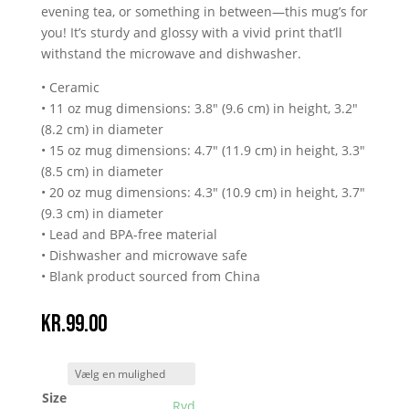
evening tea, or something in between—this mug’s for
you! It’s sturdy and glossy with a vivid print that’ll
withstand the microwave and dishwasher.
• Ceramic
• 11 oz mug dimensions: 3.8″ (9.6 cm) in height, 3.2″
(8.2 cm) in diameter
• 15 oz mug dimensions: 4.7″ (11.9 cm) in height, 3.3″
(8.5 cm) in diameter
• 20 oz mug dimensions: 4.3″ (10.9 cm) in height, 3.7″
(9.3 cm) in diameter
• Lead and BPA-free material
• Dishwasher and microwave safe
• Blank product sourced from China
kr.
99.00
Size
Ryd