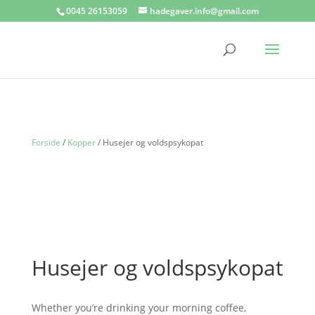
0045 26153059
hadegaver.info@gmail.com
Forside
/
Kopper
/ Husejer og voldspsykopat
Husejer og voldspsykopat
Whether you’re drinking your morning coffee,