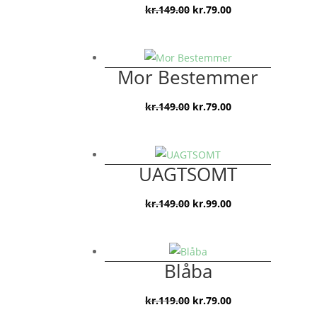
Den
Den
kr.
149.00
kr.
79.00
oprindelige
aktuelle
pris
pris
var:
er:
Mor Bestemmer
kr.149.00.
kr.79.00.
Den
Den
kr.
149.00
kr.
79.00
oprindelige
aktuelle
pris
pris
var:
er:
UAGTSOMT
kr.149.00.
kr.79.00.
Den
Den
kr.
149.00
kr.
99.00
oprindelige
aktuelle
pris
pris
var:
er:
Blåba
kr.149.00.
kr.99.00.
Den
Den
kr.
119.00
kr.
79.00