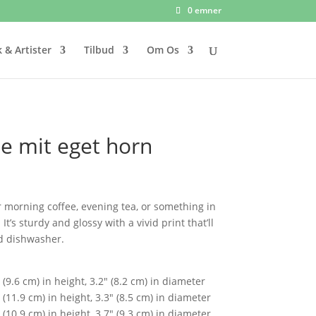
0 emner
 & Artister
Tilbud
Om Os
tte mit eget horn
 morning coffee, evening tea, or something in
’s sturdy and glossy with a vivid print that’ll
d dishwasher.
(9.6 cm) in height, 3.2″ (8.2 cm) in diameter
(11.9 cm) in height, 3.3″ (8.5 cm) in diameter
(10.9 cm) in height, 3.7″ (9.3 cm) in diameter