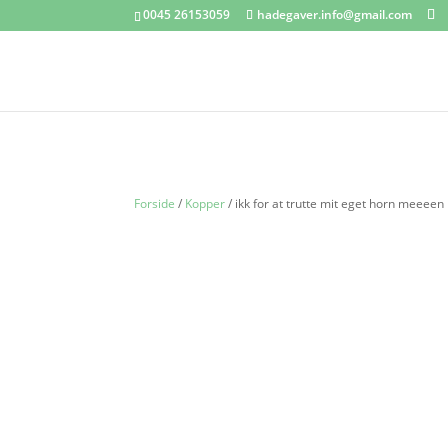
0045 26153059
hadegaver.info@gmail.com
Forside
/
Kopper
/ ikk for at trutte mit eget horn meeeen