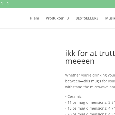
Hjem
Produkter
BESTSELLERS
Musik
ikk for at tru
meeeen
Whether you’re drinking your
between—this mug’s for you! It
withstand the microwave an
• Ceramic
• 11 oz mug dimensions: 3.8″ 
• 15 oz mug dimensions: 4.7″ 
• 20 oz mug dimensions: 4.3″ 