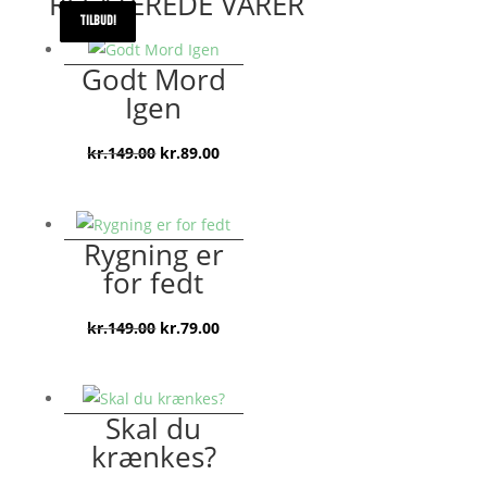
RELATEREDE VARER
TILBUD!
TILBUD!
TILBUD!
TILBUD!
Godt Mord
Igen
Den
Den
kr.
149.00
kr.
89.00
oprindelige
aktuelle
pris
pris
var:
er:
Rygning er
kr.149.00.
kr.89.00.
for fedt
Den
Den
kr.
149.00
kr.
79.00
oprindelige
aktuelle
pris
pris
var:
er:
Skal du
kr.149.00.
kr.79.00.
krænkes?