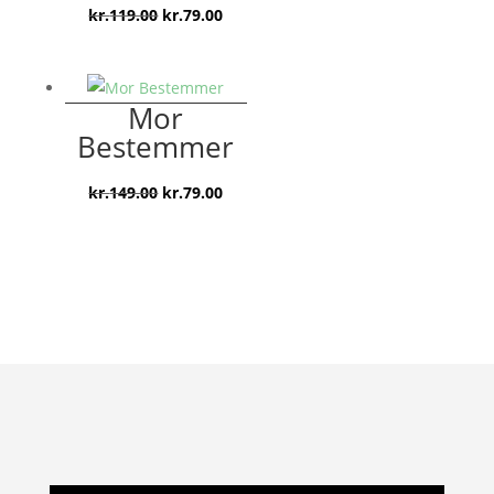
Den
Den
kr.
119.00
kr.
79.00
oprindelige
aktuelle
pris
pris
var:
er:
Mor
kr.119.00.
kr.79.00.
Bestemmer
Den
Den
kr.
149.00
kr.
79.00
oprindelige
aktuelle
pris
pris
var:
er:
kr.149.00.
kr.79.00.