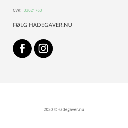
CVR:
33021763
FØLG HADEGAVER.NU
2020
©Hadegaver.nu