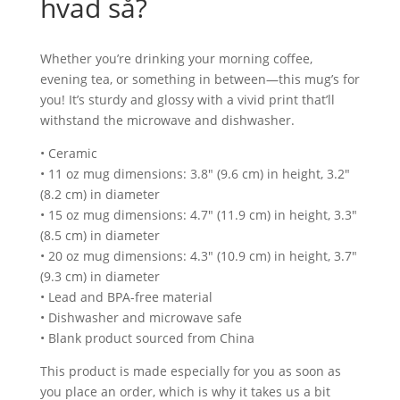
hvad så?
Whether you’re drinking your morning coffee,
evening tea, or something in between—this mug’s for
you! It’s sturdy and glossy with a vivid print that’ll
withstand the microwave and dishwasher.
• Ceramic
• 11 oz mug dimensions: 3.8″ (9.6 cm) in height, 3.2″
(8.2 cm) in diameter
• 15 oz mug dimensions: 4.7″ (11.9 cm) in height, 3.3″
(8.5 cm) in diameter
• 20 oz mug dimensions: 4.3″ (10.9 cm) in height, 3.7″
(9.3 cm) in diameter
• Lead and BPA-free material
• Dishwasher and microwave safe
• Blank product sourced from China
This product is made especially for you as soon as
you place an order, which is why it takes us a bit