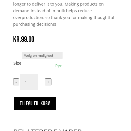
longer to deliver it to you. Making products on
demand instead of in bulk helps reduce
overproduction, so thank you for making thoughtful
purchasing decisions!
kr.
99.00
Size
Ryd
Ja
-
+
jeg
er
narkoluder
TILFØJ TIL KURV
og
hvad
så?
antal