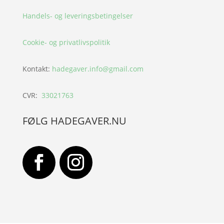
Handels- og leveringsbetingelser
Cookie- og privatlivspolitik
Kontakt:
hadegaver.info@gmail.com
CVR:
33021763
FØLG HADEGAVER.NU