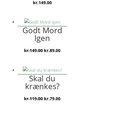
kr.
149.00
Godt Mord
Igen
Den
Den
kr.
149.00
kr.
89.00
oprindelige
aktuelle
pris
pris
var:
er:
Skal du
kr.149.00.
kr.89.00.
krænkes?
Den
Den
kr.
119.00
kr.
79.00
oprindelige
aktuelle
pris
pris
var:
er:
kr.119.00.
kr.79.00.