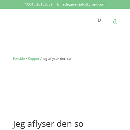
0045 26153059
hadegaver.info@gmail.com
Forside
/
Kopper
/ Jeg aflyser den so
Jeg aflyser den so