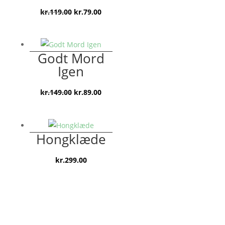
Den
Den
kr.
119.00
kr.
79.00
oprindelige
aktuelle
pris
pris
var:
er:
Godt Mord
kr.119.00.
kr.79.00.
Igen
Den
Den
kr.
149.00
kr.
89.00
oprindelige
aktuelle
pris
pris
var:
er:
Hongklæde
kr.149.00.
kr.89.00.
kr.
299.00