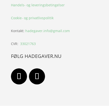
Handels- og leveringsbetingelser
Cookie- og privatlivspolitik
Kontakt:
hadegaver.info@gmail.com
CVR:
33021763
FØLG HADEGAVER.NU