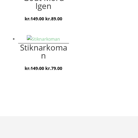
kr.149.00.
kr.89.00.
Igen
Den
Den
kr.
149.00
kr.
89.00
oprindelige
aktuelle
pris
pris
var:
er:
Stiknarkoma
kr.149.00.
kr.89.00.
n
Den
Den
kr.
149.00
kr.
79.00
oprindelige
aktuelle
pris
pris
var:
er:
kr.149.00.
kr.79.00.