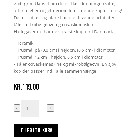
godt grin. Uanset om du drikker din morgenkaffe,
aftente eller noget derimellem – denne kop er til dig!
Det er robust og blankt med et levende print, der
tåler mikrobølgeovn og opvaskemaskine.
Hadegaver.nu har de sjoveste kopper i Danmark.
• Keramik
• Krusmål på (9,8 cm) i højden, (8,5 cm) i diameter
• Krusmål 12 cm i højden, 8,5 cm i diameter
• Tåler opvaskemaskine og mikrobølgeovn. En sjov
kop der passer ind i alle sammenhænge.
kr.
119.00
Jeg
-
+
er
dum
som
TILFØJ TIL KURV
en