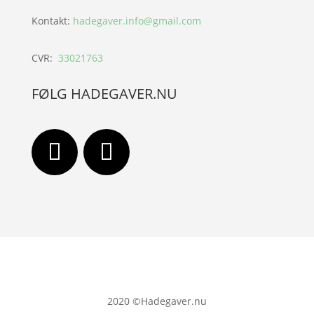
Kontakt:
hadegaver.info@gmail.com
CVR:
33021763
FØLG HADEGAVER.NU
2020
©Hadegaver.nu