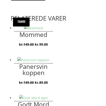
dør
antal
RELATEREDE VARER
TILBUD!
TILBUD!
TILBUD!
TILBUD!
Mommed
Den
Den
kr.
149.00
kr.
99.00
oprindelige
aktuelle
pris
pris
var:
er:
Panersvin
kr.149.00.
kr.99.00.
koppen
Den
Den
kr.
149.00
kr.
89.00
oprindelige
aktuelle
pris
pris
var:
er:
Godt Mord