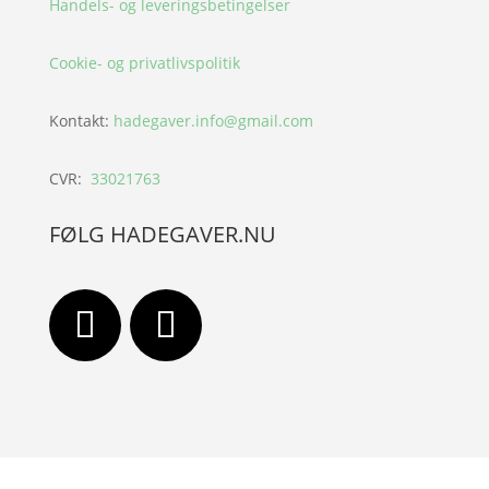
Handels- og leveringsbetingelser
Cookie- og privatlivspolitik
Kontakt:
hadegaver.info@gmail.com
CVR:
33021763
FØLG HADEGAVER.NU