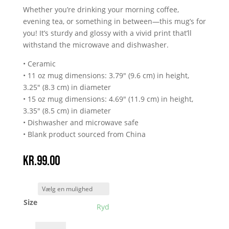
Whether you’re drinking your morning coffee,
evening tea, or something in between—this mug’s for
you! It’s sturdy and glossy with a vivid print that’ll
withstand the microwave and dishwasher.
• Ceramic
• 11 oz mug dimensions: 3.79″ (9.6 cm) in height,
3.25″ (8.3 cm) in diameter
• 15 oz mug dimensions: 4.69″ (11.9 cm) in height,
3.35″ (8.5 cm) in diameter
• Dishwasher and microwave safe
• Blank product sourced from China
kr.
99.00
Size
Ryd
Jeg