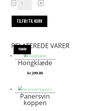
-
+
har
dyrket
masser
TILFØJ TIL KURV
af
sex
antal
RELATEREDE VARER
TILBUD!
TILBUD!
TILBUD!
Hongklæde
kr.
299.00
Panersvin
koppen