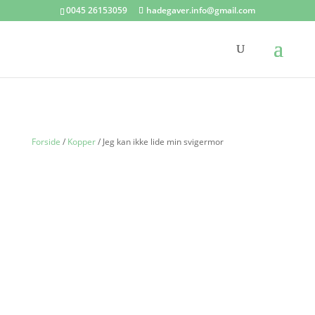
0045 26153059
hadegaver.info@gmail.com
Forside
/
Kopper
/ Jeg kan ikke lide min svigermor