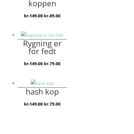
koppen
Den
Den
kr.
149.00
kr.
89.00
oprindelige
aktuelle
pris
pris
var:
er:
Rygning er
kr.149.00.
kr.89.00.
for fedt
Den
Den
kr.
149.00
kr.
79.00
oprindelige
aktuelle
pris
pris
var:
er:
hash kop
kr.149.00.
kr.79.00.
Den
Den
kr.
149.00
kr.
79.00
oprindelige
aktuelle
pris
pris
var:
er: