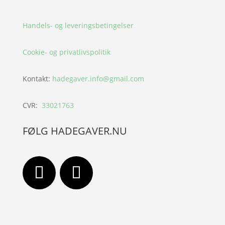
Handels- og leveringsbetingelser
Cookie- og privatlivspolitik
Kontakt:
hadegaver.info@gmail.com
CVR:
33021763
FØLG HADEGAVER.NU