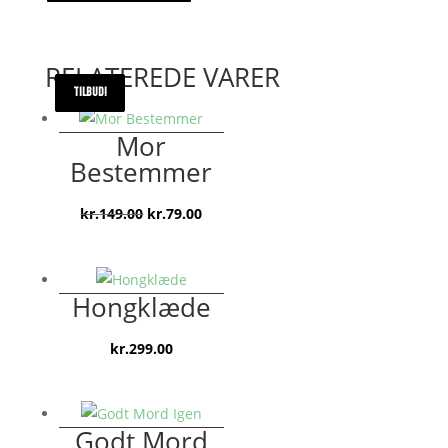
RELATEREDE VARER
TILBUD!
TILBUD!
TILBUD!
Mor
Bestemmer
Den
Den
kr.
149.00
kr.
79.00
oprindelige
aktuelle
pris
pris
var:
er:
Hongklæde
kr.149.00.
kr.79.00.
kr.
299.00
Godt Mord