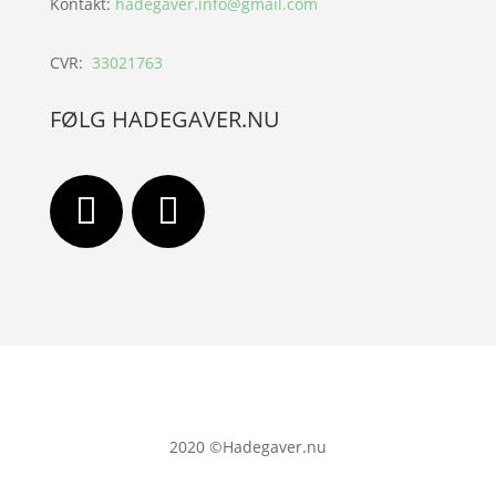
Kontakt:
hadegaver.info@gmail.com
CVR:
33021763
FØLG HADEGAVER.NU
2020
©Hadegaver.nu