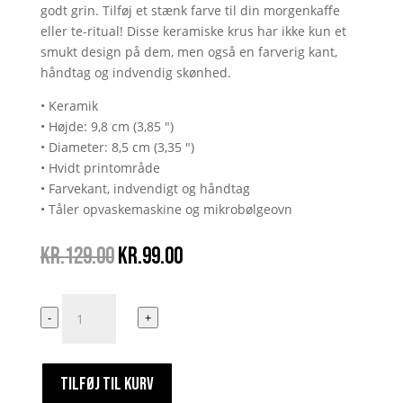
godt grin. Tilføj et stænk farve til din morgenkaffe
eller te-ritual! Disse keramiske krus har ikke kun et
smukt design på dem, men også en farverig kant,
håndtag og indvendig skønhed.
• Keramik
• Højde: 9,8 cm (3,85 ")
• Diameter: 8,5 cm (3,35 ")
• Hvidt printområde
• Farvekant, indvendigt og håndtag
• Tåler opvaskemaskine og mikrobølgeovn
Den
Den
kr.
129.00
kr.
99.00
oprindelige
aktuelle
pris
pris
Julemanden
var:
er:
-
+
er
kr.129.00.
kr.99.00.
bilsælger
antal
TILFØJ TIL KURV