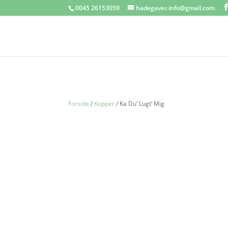
0045 26153059
hadegaver.info@gmail.com
Forside
/
Kopper
/ Ka Du’ Lugt’ Mig