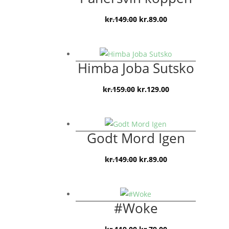
Den
Den
kr.
149.00
kr.
89.00
oprindelige
aktuelle
pris
pris
var:
er:
Himba Joba Sutsko
kr.149.00.
kr.89.00.
Den
Den
kr.
159.00
kr.
129.00
oprindelige
aktuelle
pris
pris
var:
er:
Godt Mord Igen
kr.159.00.
kr.129.00.
Den
Den
kr.
149.00
kr.
89.00
oprindelige
aktuelle
pris
pris
var:
er:
#Woke
kr.149.00.
kr.89.00.
Den
Den