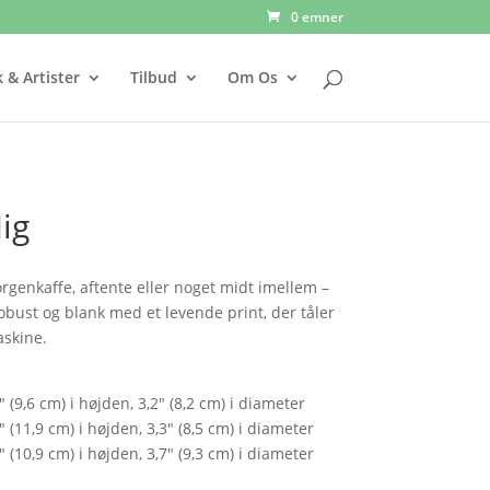
0 emner
 & Artister
Tilbud
Om Os
ig
genkaffe, aftente eller noget midt imellem –
 robust og blank med et levende print, der tåler
skine.
 (9,6 cm) i højden, 3,2″ (8,2 cm) i diameter
 (11,9 cm) i højden, 3,3″ (8,5 cm) i diameter
 (10,9 cm) i højden, 3,7″ (9,3 cm) i diameter