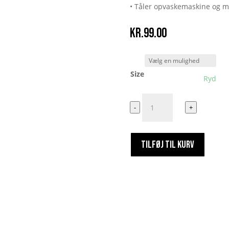
• Tåler opvaskemaskine og m
kr.
99.00
Size
Ryd
Ka
-
+
Du'
Lugt'
Mig
TILFØJ TIL KURV
antal