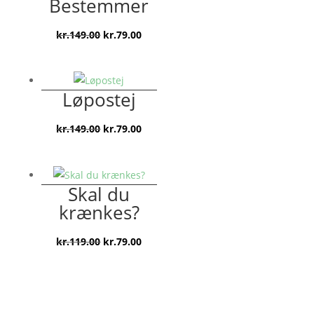
Bestemmer
Den
Den
kr.
149.00
kr.
79.00
oprindelige
aktuelle
pris
pris
var:
er:
Løpostej
kr.149.00.
kr.79.00.
Den
Den
kr.
149.00
kr.
79.00
oprindelige
aktuelle
pris
pris
var:
er:
Skal du
kr.149.00.
kr.79.00.
krænkes?
Den
Den
kr.
119.00
kr.
79.00
oprindelige
aktuelle
pris
pris
var:
er:
kr.119.00.
kr.79.00.