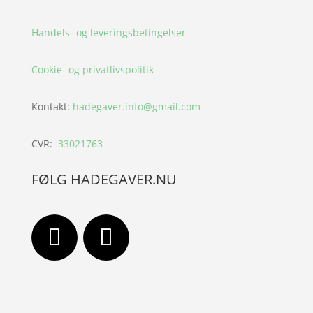
Handels- og leveringsbetingelser
Cookie- og privatlivspolitik
Kontakt:
hadegaver.info@gmail.com
CVR:
33021763
FØLG HADEGAVER.NU