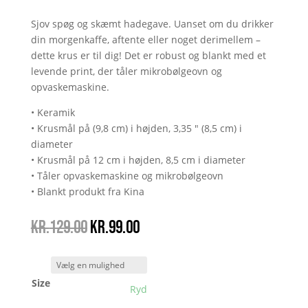
Sjov spøg og skæmt hadegave. Uanset om du drikker
din morgenkaffe, aftente eller noget derimellem –
dette krus er til dig! Det er robust og blankt med et
levende print, der tåler mikrobølgeovn og
opvaskemaskine.
• Keramik
• Krusmål på (9,8 cm) i højden, 3,35 ″ (8,5 cm) i
diameter
• Krusmål på 12 cm i højden, 8,5 cm i diameter
• Tåler opvaskemaskine og mikrobølgeovn
• Blankt produkt fra Kina
Den
Den
kr.
129.00
kr.
99.00
oprindelige
aktuelle
pris
pris
var:
er:
Size
kr.129.00.
kr.99.00.
Ryd