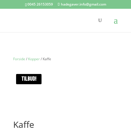
0045 26153059
hadegaver.info@gmail.com
Forside
/
Kopper
/ Kaffe
TILBUD!
Kaffe