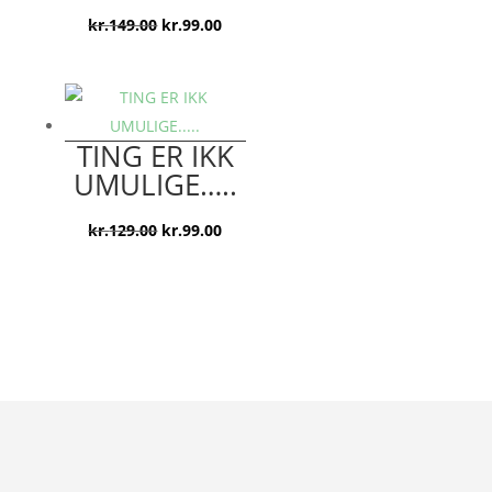
Den
Den
kr.
149.00
kr.
99.00
oprindelige
aktuelle
pris
pris
var:
er:
kr.149.00.
kr.99.00.
TING ER IKK
UMULIGE…..
Den
Den
kr.
129.00
kr.
99.00
oprindelige
aktuelle
pris
pris
var:
er:
kr.129.00.
kr.99.00.