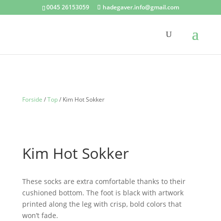
0045 26153059
hadegaver.info@gmail.com
Forside
/
Top
/ Kim Hot Sokker
Kim Hot Sokker
These socks are extra comfortable thanks to their
cushioned bottom. The foot is black with artwork
printed along the leg with crisp, bold colors that
won’t fade.