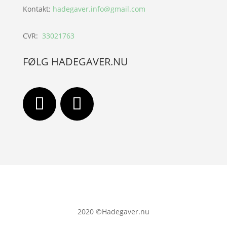
Kontakt:
hadegaver.info@gmail.com
CVR:
33021763
FØLG HADEGAVER.NU
2020
©Hadegaver.nu