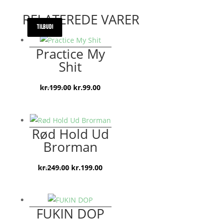
RELATEREDE VARER
TILBUD!
TILBUD!
TILBUD!
TILBUD!
Practice My
Shit
Den
Den
kr.
199.00
kr.
99.00
oprindelige
aktuelle
pris
pris
var:
er:
Rød Hold Ud
kr.199.00.
kr.99.00.
Brorman
Den
Den
kr.
249.00
kr.
199.00
oprindelige
aktuelle
pris
pris
var:
er:
FUKIN DOP
kr.249.00.
kr.199.00.