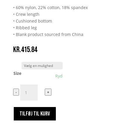
• 60% nylon, 22% cotton, 18% spandex
• Crew length
• Cushioned bottom
• Ribbed leg
• Blank product sourced from China
kr.
415.84
Size
Ryd
Kim
-
+
Hot
Sokker
antal
TILFØJ TIL KURV